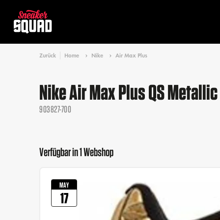
Zurück
Home
Nike
Air Max Plus
Nike Air Max Plus QS Metallic
903827-700
Verfügbar in 1 Webshop
MAY
17