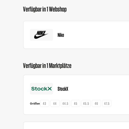
Verfügbar in 1 Webshop
Nike
Verfügbar in 1 Marktplätze
StockX
43
44
44.5
45
45.5
46
47.5
Größen