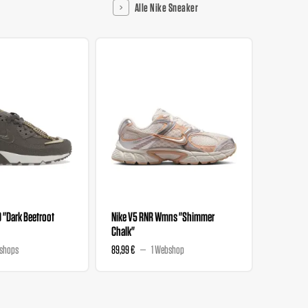
Alle Nike Sneaker
0 "Dark Beetroot
Nike V5 RNR Wmns "Shimmer
Nike V5 
Chalk"
Magenta
shops
89,99 €
1 Webshop
89,99 €