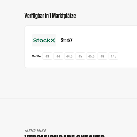
Verfügbar in 1 Marktplätze
StockX
43
44
44.5
45
45.5
46
47.5
Größen
MEHR NIKE