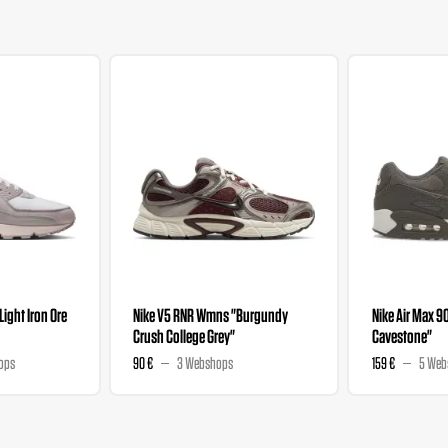
"Light Iron Ore
Nike V5 RNR Wmns "Burgundy
Nike Air Max 9
Crush College Grey"
Cavestone"
ops
90 €
3 Webshops
159 €
5 Web