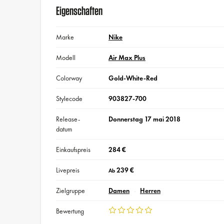
Eigenschaften
Marke
Nike
Modell
Air Max Plus
Colorway
Gold-White-Red
Stylecode
903827-700
Release-
Donnerstag 17 mai 2018
datum
Einkaufspreis
284 €
Livepreis
239 €
Ab
Zielgruppe
Damen
Herren
Bewertung