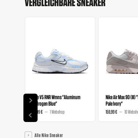
VERGLEICHBARE SNEAKER
Nike V5 RNR Wmns "Aluminum
Nike Air Max 90 (III) 
Hydrogen Blue"
Pale Ivory"
89,99 €
1 Webshop
159,99 €
10 Websh
Alle Nike Sneaker