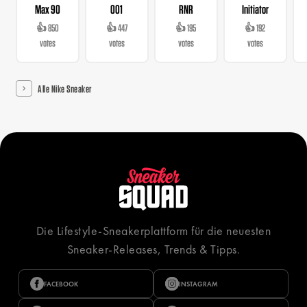
Max 90
001
RNR
Initiator
👍 850
👍 447
👍 195
👍 192
votes
votes
votes
votes
Alle Nike Sneaker
Die Lifestyle-Sneakerplattform für die neuesten
Sneaker-Releases, Trends & Tipps.
FACEBOOK
INSTAGRAM