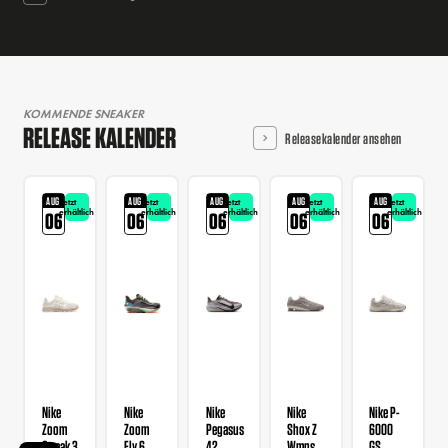
KOMMENDE SNEAKER
RELEASE KALENDER
Releasekalender ansehen
AUG
AUG
AUG
AUG
AUG
Jetzt
Jetzt
Jetzt
Jetzt
Jetzt
erhältlich
erhältlich
erhältlich
erhältlich
erhältlich
06
06
06
06
06
Nike
Nike
Nike
Nike
Nike P-
Zoom
Zoom
Pegasus
Shox Z
6000
Streak 3
Fly 6
42
Wmns
GS