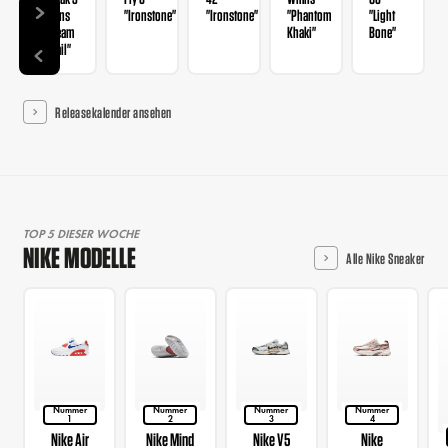
Wmns
"Ironstone"
"Ironstone"
"Phantom
"Light
"Cream
Khaki"
Bone"
II Sail"
Releasekalender ansehen
TOP 5 DIESER WOCHE
NIKE MODELLE
Alle Nike Sneaker
Nummer
Nummer
Nummer
Nummer
1
2
3
4
Nike Air
Nike Mind
Nike V5
Nike