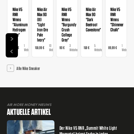
Nike V5
Nike Air
Nike V5
Nike Air
Nike V5
RNR
Max 90
RNR
Max 90
RNR
Wmns
(III)
Wmns
"Dark
Wmns
"Aluminum
"Light
"Burgundy
Beetroot
"Shimmer
Hydrogen
Iron Ore
Crush
Cavestone"
Chalk"
Blue"
Pale
College
Ivory"
Grey"
1
10
3
5
1
89,99 €
159,99 €
90 €
159 €
89,99 €
Webshop
Webshops
Webshops
Webshops
Webshop
Alle Nike Sneaker
AIR MORE MONEY NIEUWS
AKTUELLE ARTIKEL
Der Nike V5 RNR „Summit White Light
Magenta“ bringt Farbe in jedes