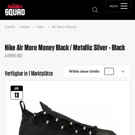
MENU
Zurück
Home
Nike
Air More Money
Nike Air More Money Black / Metallic Silver - Black
AJ2998-002
Wähle deine Größe
Verfügbar in 1 Marktplätze
APR
13