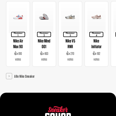
Nummer
Nummer
Nummer
Nummer
1
2
3
4
Nike Air
Nike Mind
Nike V5
Nike
Max 90
001
RNR
Initiator
👍 810
👍 463
👍 270
👍 192
votes
votes
votes
votes
Alle Nike Sneaker