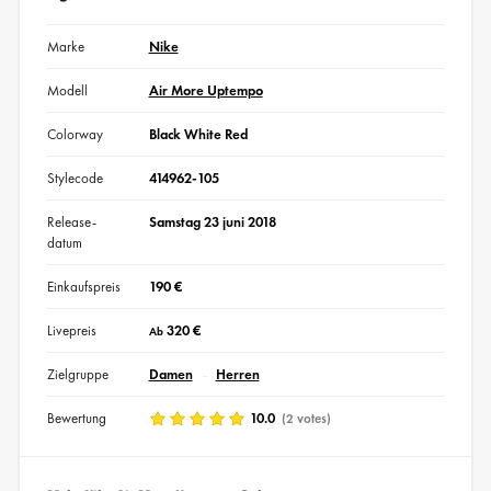
Marke
Nike
Modell
Air More Uptempo
Colorway
Black White Red
Stylecode
414962-105
Release-
Samstag 23 juni 2018
datum
Einkaufspreis
190 €
Livepreis
320 €
Ab
Zielgruppe
Damen
Herren
Bewertung
10.0
(2 votes)