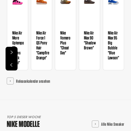
Nike Air
Nike Air
Nike
Nike Air
Nike Air
More
Force 1
Vomero
Max 90
Max 95
Uptempo
QS Pony
Plus
"Shadow
Big
SE
Hair
"Cheat
Brown"
Bubble
Wmns
"Campfire
Day"
"Blue
"Pink
Orange"
Lawson"
Blast"
Releasekalender ansehen
TOP 5 DIESER WOCHE
NIKE MODELLE
Alle Nike Sneaker