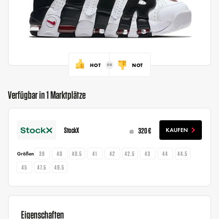
HOT
NOT
Verfügbar in 1 Marktplätze
StockX
320 €
KAUFEN
ab
39
40
40.5
41
42
42.5
43
44
44.5
Größen
45
47.5
49.5
Eigenschaften