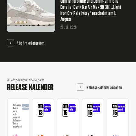
Sanfte Farbtöne und Denim-ähnliche
Details: Der Nike Air Max 90 (III) „Light
Iron Ore Pale Ivory“ erscheint am 1.
August
26 JULI 2026
Alle Artikel anzeigen
KOMMENDE SNEAKER
RELEASE KALENDER
Releasekalender ansehen
Release-
AUG
AUG
AUG
AUG
kommt
kommt
kommt
kommt
angekündigt
datum
bald
bald
bald
bald
13
15
15
15
noch
nicht
bekannt
Release-
datum
unbekannt