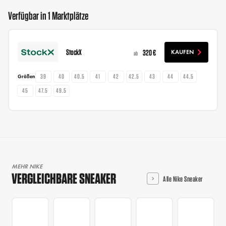
Verfügbar in 1 Marktplätze
StockX
320 €
KAUFEN
ab
39
40
40.5
41
42
42.5
43
44
44.5
Größen
45
47.5
49.5
MEHR NIKE
VERGLEICHBARE SNEAKER
Alle Nike Sneaker