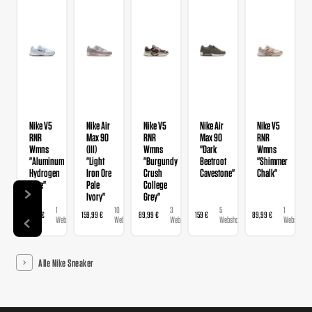
Nike V5
Nike Air
Nike V5
Nike Air
Nike V5
RNR
Max 90
RNR
Max 90
RNR
Wmns
(III)
Wmns
"Dark
Wmns
"Aluminum
"Light
"Burgundy
Beetroot
"Shimmer
Hydrogen
Iron Ore
Crush
Cavestone"
Chalk"
Blue"
Pale
College
Ivory"
Grey"
1
10
3
5
1
89,99 €
159,99 €
89,99 €
159 €
89,99 €
Webshop
Webshops
Webshops
Webshops
Webshop
Alle Nike Sneaker