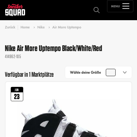
MENU
Zurück
Home
Nike
Air More Uptempo
Nike Air More Uptempo Black/White/Red
414962-105
Wähle deine Größe
Verfügbar in 1 Marktplätze
JUN
23