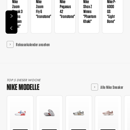
Nike
Nike
Nike
Nike
Nike P-
Zoom
Zoom
Pegasus
Shox Z
6000
Streak 3
Fly 6
42
Wmns
GS
Wmns
"Ironstone"
"Ironstone"
"Phantom
"Light
"Cream
Khaki"
Bone"
II Sail"
Releasekalender ansehen
TOP 5 DIESER WOCHE
NIKE MODELLE
Alle Nike Sneaker