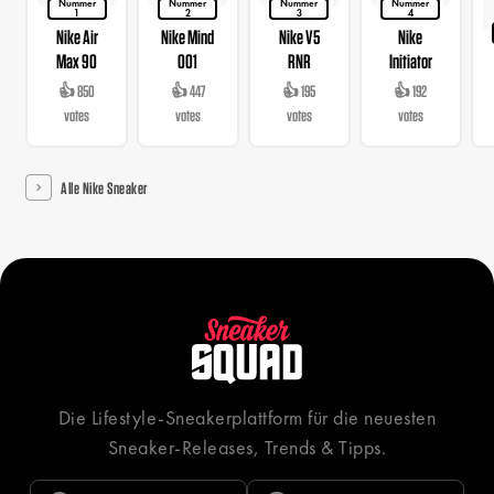
Nummer
Nummer
Nummer
Nummer
1
2
3
4
Nike Air
Nike Mind
Nike V5
Nike
Max 90
001
RNR
Initiator
👍 850
👍 447
👍 195
👍 192
votes
votes
votes
votes
Alle Nike Sneaker
Die Lifestyle-Sneakerplattform für die neuesten
Sneaker-Releases, Trends & Tipps.