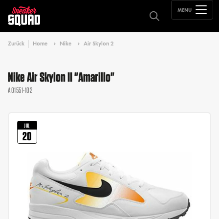
MENU
Zurück
Home
Nike
Air Skylon 2
Nike Air Skylon II "Amarillo"
AO1551-102
JUL
20