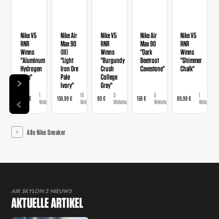
Nike V5
Nike Air
Nike V5
Nike Air
Nike V5
RNR
Max 90
RNR
Max 90
RNR
Wmns
(III)
Wmns
"Dark
Wmns
"Aluminum
"Light
"Burgundy
Beetroot
"Shimmer
Hydrogen
Iron Ore
Crush
Cavestone"
Chalk"
Blue"
Pale
College
Ivory"
Grey"
1
10
3
5
1
89,99 €
159,99 €
90 €
159 €
89,99 €
Webshop
Webshops
Webshops
Webshops
Webshop
Alle Nike Sneaker
AIR SKYLON 2 NIEUWS
AKTUELLE ARTIKEL