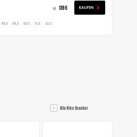
139 €
KAUFEN
ab
48.5
49.5
50.5
51.5
52.5
Alle Nike Sneaker