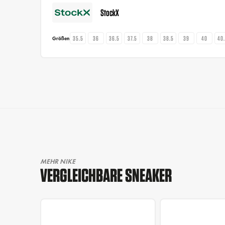
StockX
35.5
36
36.5
37.5
38
38.5
39
40
40
Größen
MEHR NIKE
VERGLEICHBARE SNEAKER