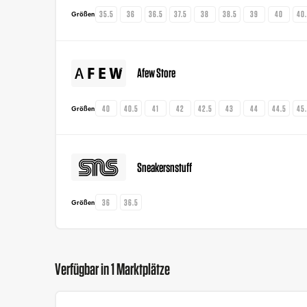
35.5
36
36.5
37.5
38
38.5
39
40
40
Größen
Afew Store
40
40.5
41
42
42.5
43
44
44.5
45
Größen
Sneakersnstuff
36
36.5
Größen
Verfügbar in 1 Marktplätze