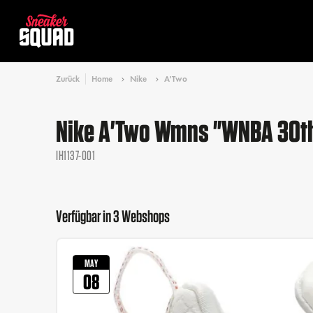
Zurück
Home
Nike
A'Two
Nike A'Two Wmns "WNBA 30t
IH1137-001
Verfügbar in 3 Webshops
MAY
08