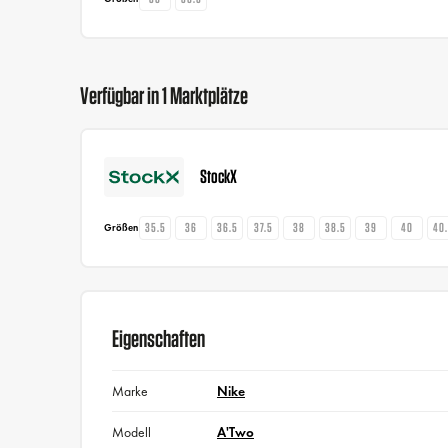
Verfügbar in 1 Marktplätze
StockX
35.5
36
36.5
37.5
38
38.5
39
40
40
Größen
Eigenschaften
Marke
Nike
Modell
A'Two