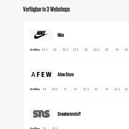
Verfügbar in 3 Webshops
Nike
35.5
36
36.5
37.5
38
38.5
39
40
40
Größen
Afew Store
40
40.5
41
42
42.5
43
44
44.5
45
Größen
Sneakersnstuff
36
36.5
Größen