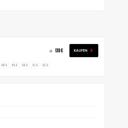
139 €
KAUFEN
ab
48.5
49.5
50.5
51.5
52.5