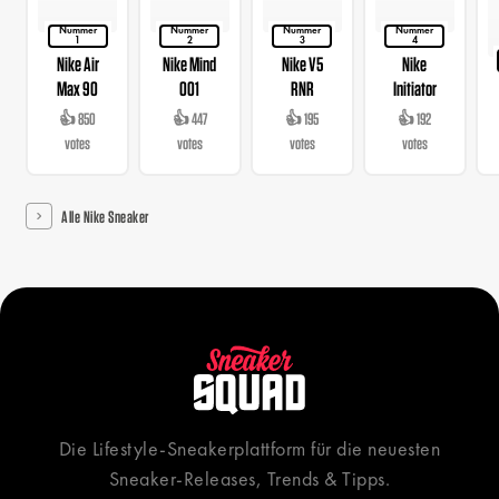
Nummer
Nummer
Nummer
Nummer
1
2
3
4
Nike Air
Nike Mind
Nike V5
Nike
Max 90
001
RNR
Initiator
👍 850
👍 447
👍 195
👍 192
votes
votes
votes
votes
Alle Nike Sneaker
Die Lifestyle-Sneakerplattform für die neuesten
Sneaker-Releases, Trends & Tipps.