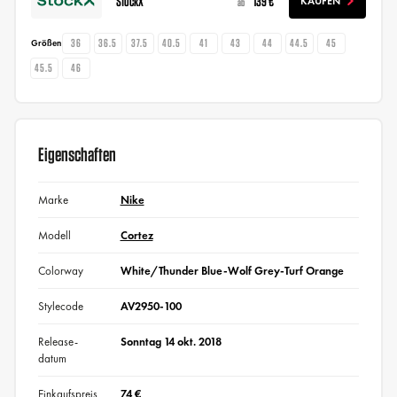
StockX
139 €
KAUFEN
ab
36
36.5
37.5
40.5
41
43
44
44.5
45
Größen
45.5
46
Eigenschaften
Marke
Nike
Modell
Cortez
Colorway
White/Thunder Blue-Wolf Grey-Turf Orange
Stylecode
AV2950-100
Release-
Sonntag 14 okt. 2018
datum
Einkaufspreis
74 €