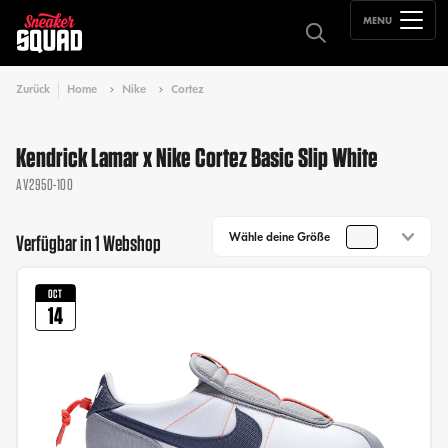
MENU
Zurück
Home
Nike
Cortez
Kendrick Lamar x Nike Cortez Basic Slip White
AV2950-100
Wähle deine Größe
Verfügbar in 1 Webshop
OCT
14