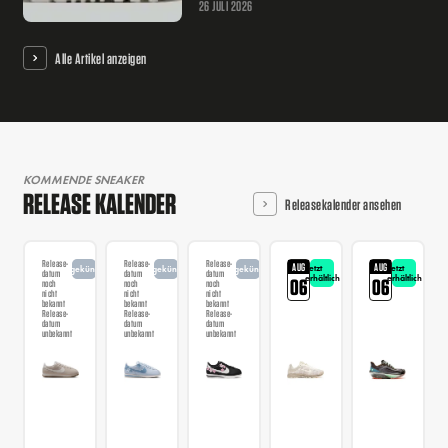
26 JULI 2026
Alle Artikel anzeigen
KOMMENDE SNEAKER
RELEASE KALENDER
Releasekalender ansehen
Release-
Release-
Release-
AUG
AUG
Jetzt
Jetzt
angekündigt
angekündigt
angekündigt
datum
datum
datum
erhältlich
erhältlich
06
06
noch
noch
noch
nicht
nicht
nicht
bekannt
bekannt
bekannt
Release-
Release-
Release-
datum
datum
datum
unbekannt
unbekannt
unbekannt