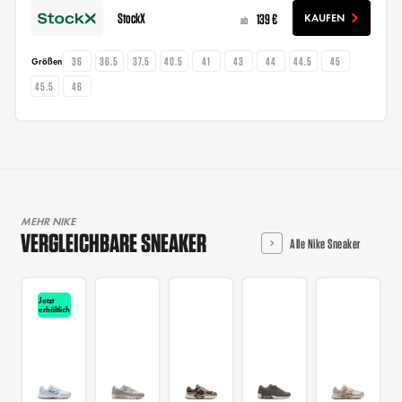
StockX
139 €
KAUFEN
ab
36
36.5
37.5
40.5
41
43
44
44.5
45
Größen
45.5
46
MEHR NIKE
VERGLEICHBARE SNEAKER
Alle Nike Sneaker
Jetzt
erhältlich