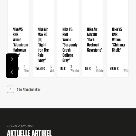
Nike V5
Nike Air
Nike V5
Nike Air
Nike V5
RNR
Max 90
RNR
Max 90
RNR
Wmns
(III)
Wmns
"Dark
Wmns
"Aluminum
"Light
"Burgundy
Beetroot
"Shimmer
Hydrogen
Iron Ore
Crush
Cavestone"
Chalk"
Blue"
Pale
College
Ivory"
Grey"
1
10
3
5
1
89,99 €
159,99 €
90 €
159 €
89,99 €
Webshop
Webshops
Webshops
Webshops
Webshop
Alle Nike Sneaker
CORTEZ NIEUWS
AKTUELLE ARTIKEL