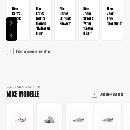
Nike
Nike
Nike
Nike
Nike
Cortez
Cortez
Cortez
Zoom
Zoom
"Chalk
Leather
Ltr "Pink
Streak 3
Fly 6
Sail"
Florette
Flowers"
Wmns
"Ironstone"
"Hydrogen
"Cream
Blue"
II Sail"
Releasekalender ansehen
TOP 5 DIESER WOCHE
NIKE MODELLE
Alle Nike Sneaker