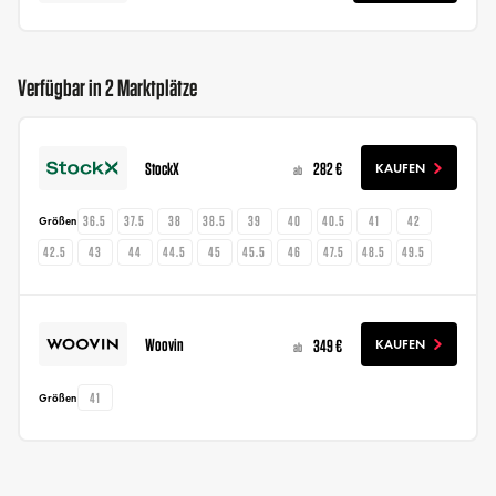
Verfügbar in 2 Marktplätze
StockX
282 €
KAUFEN
ab
36.5
37.5
38
38.5
39
40
40.5
41
42
Größen
42.5
43
44
44.5
45
45.5
46
47.5
48.5
49.5
Woovin
349 €
KAUFEN
ab
41
Größen