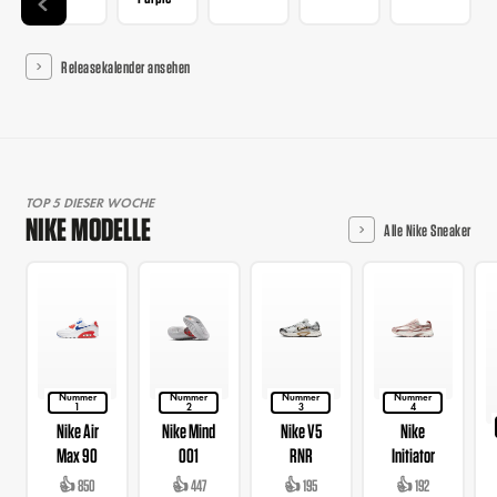
Releasekalender ansehen
TOP 5 DIESER WOCHE
NIKE MODELLE
Alle Nike Sneaker
Nummer
Nummer
Nummer
Nummer
1
2
3
4
Nike Air
Nike Mind
Nike V5
Nike
Max 90
001
RNR
Initiator
👍 850
👍 447
👍 195
👍 192