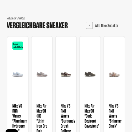
MEHR NIKE
VERGLEICHBARE SNEAKER
Alle Nike Sneaker
Jetzt
erhältlich
Nike V5
Nike Air
Nike V5
Nike Air
Nike V5
RNR
Max 90
RNR
Max 90
RNR
Wmns
(III)
Wmns
"Dark
Wmns
"Aluminum
"Light
"Burgundy
Beetroot
"Shimmer
Hydrogen
Iron Ore
Crush
Cavestone"
Chalk"
Blue"
Pale
College