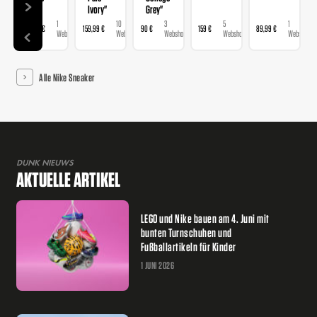
Ivory"
Grey"
1
10
3
5
1
89,99 €
159,99 €
90 €
159 €
89,99 €
Webshop
Webshops
Webshops
Webshops
Webshop
Alle Nike Sneaker
DUNK NIEUWS
AKTUELLE ARTIKEL
LEGO und Nike bauen am 4. Juni mit
bunten Turnschuhen und
Fußballartikeln für Kinder
1 JUNI 2026