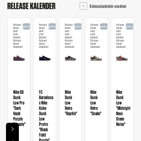
RELEASE KALENDER
Releasekalender ansehen
Release-
Release-
Release-
Release-
Release-
angekündigt
angekündigt
angekündigt
angekündigt
angekündigt
datum
datum
datum
datum
datum
noch
noch
noch
noch
noch
nicht
nicht
nicht
nicht
nicht
bekannt
bekannt
bekannt
bekannt
bekannt
Release-
Release-
Release-
Release-
Release-
datum
datum
datum
datum
datum
unbekannt
unbekannt
unbekannt
unbekannt
unbekannt
Nike SB
FC
Nike
Nike
Nike
Dunk
Barcelona
Dunk
Dunk
Dunk
Low Pro
x Nike
Low
Low
Low
"Dark
Kobe
Retro
Retro
"Midnight
Hazel
Dunk
"Reptile"
"Snake"
Navy
Purple
Low
Green
Dynasty"
Protro
Noise"
"Black
Field
Purple"