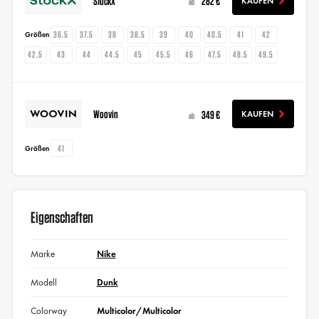
StockX
282 €
KAUFEN
ab
36.5
37.5
38
38.5
39
40
40.5
41
42
Größen
42.5
43
44
44.5
45
45.5
46
47.5
48.5
49.5
Woovin
349 €
KAUFEN
ab
41
Größen
Eigenschaften
Marke
Nike
Modell
Dunk
Colorway
Multicolor/Multicolor