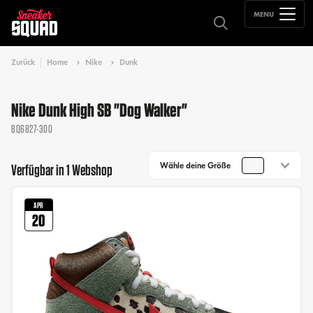
MENU
Zurück
Home
Nike
Dunk
Nike Dunk High SB "Dog Walker"
BQ6827-300
Wähle deine Größe
Verfügbar in 1 Webshop
APR
20