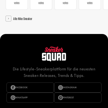
votes
votes
votes
votes
Alle Nike Sneaker
Die Lifestyle-Sneakerplattform für die neuesten
Sneaker-Releases, Trends & Tipps.
FACEBOOK
INSTAGRAM
WHATSAPP
PINTEREST