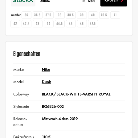
StockX
123 €
KAUFEN
ab
36
36.5
37.5
38
38.5
39
40
40.5
41
Größen
42
42.5
43
44
44.5
45
46
47.5
Eigenschaften
Marke
Nike
Modell
Dunk
Colorway
BLACK/BLACK-WHITE-VARSITY ROYAL
Stylecode
BQ6826-002
Release-
Mittwoch 4 dez. 2019
datum
Einkaufspreis
110 €