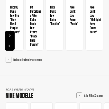
Nike SB
FC
Nike
Nike
Nike
Dunk
Barcelona
Dunk
Dunk
Dunk
Low Pro
x Nike
Low
Low
Low
"Dark
Kobe
Retro
Retro
"Midnight
Hazel
Dunk
"Reptile"
"Snake"
Navy
Purple
Low
Green
Dynasty"
Protro
Noise"
"Black
Field
Purple"
Releasekalender ansehen
TOP 5 DIESER WOCHE
NIKE MODELLE
Alle Nike Sneaker