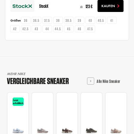
StockX
123 €
KAUFEN
ab
36
36.5
37.5
38
38.5
39
40
40.5
41
Größen
42
42.5
43
44
44.5
45
46
47.5
MEHR NIKE
VERGLEICHBARE SNEAKER
Alle Nike Sneaker
Jetzt
erhältlich