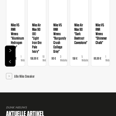
Nike V5
Nike Air
Nike V5
Nike Air
Nike V5
RNR
Max 90
RNR
Max 90
RNR
Wmns
(III)
Wmns
"Dark
Wmns
"Aluminum
"Light
"Burgundy
Beetroot
"Shimmer
Hydrogen
Iron Ore
Crush
Cavestone"
Chalk"
Blue"
Pale
College
Ivory"
Grey"
1
10
3
5
1
89,99 €
159,99 €
90 €
159 €
89,99 €
Webshop
Webshops
Webshops
Webshops
Webshop
Alle Nike Sneaker
DUNK NIEUWS
AKTUELLE ARTIKEL