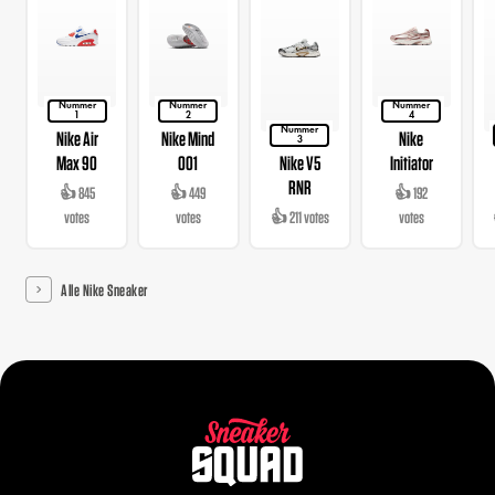
Nummer
Nummer
Nummer
1
2
4
Nummer
Nike Air
Nike Mind
Nike
3
Max 90
001
Nike V5
Initiator
RNR
👍 845
👍 449
👍 192
votes
votes
👍 211 votes
votes
Alle Nike Sneaker