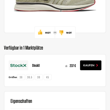
HOT
NOT
Verfügbar in 1 Marktplätze
StockX
237 €
KAUFEN
ab
36
36.5
38
45
Größen
Eigenschaften