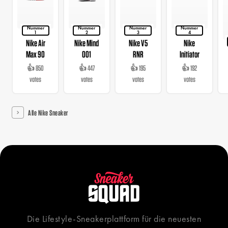
Nummer
Nummer
Nummer
Nummer
1
2
3
4
Nike Air
Nike Mind
Nike V5
Nike
Max 90
001
RNR
Initiator
👍 850
👍 447
👍 195
👍 192
votes
votes
votes
votes
Alle Nike Sneaker
Die Lifestyle-Sneakerplattform für die neuesten