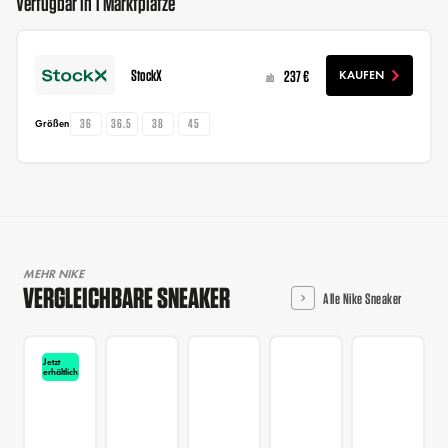
Verfügbar in 1 Marktplätze
StockX
237 €
KAUFEN
ab
36
36.5
38
45
Größen
MEHR NIKE
VERGLEICHBARE SNEAKER
Alle Nike Sneaker
Jetzt
erhältlich