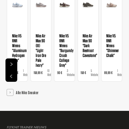
Nike V5
Nike Air
Nike V5
Nike Air
Nike V5
RNR
Max 90
RNR
Max 90
RNR
Wmns
(III)
Wmns
"Dark
Wmns
"Aluminum
"Light
"Burgundy
Beetroot
"Shimmer
Hydrogen
Iron Ore
Crush
Cavestone"
Chalk"
Blue"
Pale
College
Ivory"
Grey"
1
10
3
5
1
89,99 €
159,99 €
90 €
159 €
89,99 €
Webshop
Webshops
Webshops
Webshops
Webshop
Alle Nike Sneaker
FLYKNIT TRAINER NIEUWS