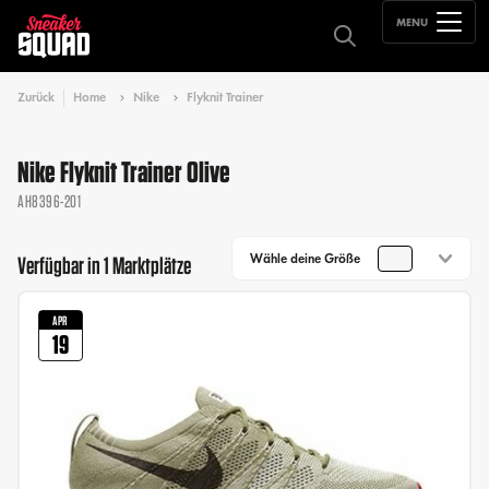
MENU
Zurück
Home
Nike
Flyknit Trainer
Nike Flyknit Trainer Olive
AH8396-201
Wähle deine Größe
Verfügbar in 1 Marktplätze
APR
19