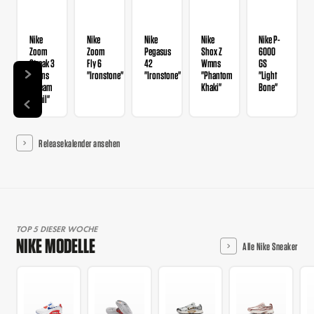
Nike
Nike
Nike
Nike
Nike P-
Zoom
Zoom
Pegasus
Shox Z
6000
Streak 3
Fly 6
42
Wmns
GS
Wmns
"Ironstone"
"Ironstone"
"Phantom
"Light
"Cream
Khaki"
Bone"
II Sail"
Releasekalender ansehen
TOP 5 DIESER WOCHE
NIKE MODELLE
Alle Nike Sneaker