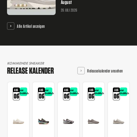
August
26 JULI 2026
Alle Artikel anzeigen
KOMMENDE SNEAKER
RELEASE KALENDER
Releasekalender ansehen
AUG
AUG
AUG
AUG
AUG
Jetzt
Jetzt
Jetzt
Jetzt
Jetzt
erhältlich
erhältlich
erhältlich
erhältlich
erhältlich
06
06
06
06
06