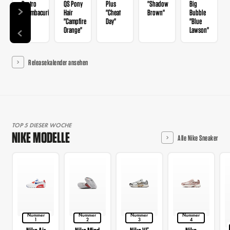
Protro
QS Pony
Plus
"Shadow
Big
"Mambacurial"
Hair
"Cheat
Brown"
Bubble
"Campfire
Day"
"Blue
Orange"
Lawson"
Releasekalender ansehen
TOP 5 DIESER WOCHE
NIKE MODELLE
Alle Nike Sneaker
Nummer
Nummer
Nummer
Nummer
1
2
3
4