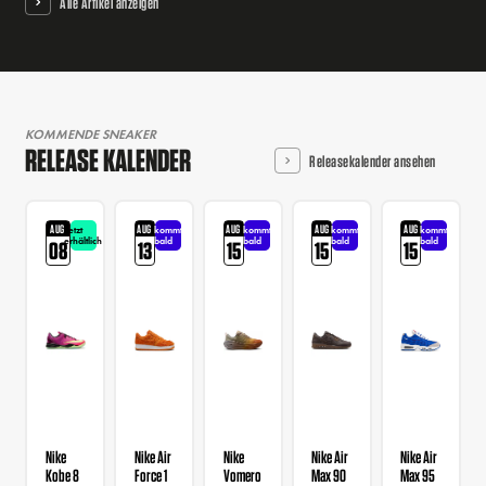
Alle Artikel anzeigen
KOMMENDE SNEAKER
RELEASE KALENDER
Releasekalender ansehen
AUG
AUG
AUG
AUG
AUG
Jetzt
kommt
kommt
kommt
kommt
erhältlich
bald
bald
bald
bald
08
13
15
15
15
Nike
Nike Air
Nike
Nike Air
Nike Air
Kobe 8
Force 1
Vomero
Max 90
Max 95