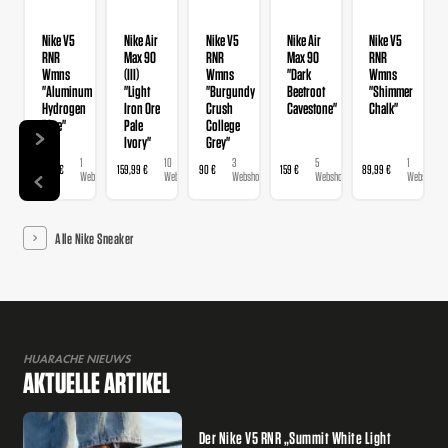
Nike V5
Nike Air
Nike V5
Nike Air
Nike V5
RNR
Max 90
RNR
Max 90
RNR
Wmns
(III)
Wmns
"Dark
Wmns
"Aluminum
"Light
"Burgundy
Beetroot
"Shimmer
Hydrogen
Iron Ore
Crush
Cavestone"
Chalk"
Blue"
Pale
College
Ivory"
Grey"
1
10
3
5
1
89,99 €
159,99 €
90 €
159 €
89,99 €
Webshop
Webshops
Webshops
Webshops
Webshop
Alle Nike Sneaker
HUARACHE NIEUWS
AKTUELLE ARTIKEL
Der Nike V5 RNR „Summit White Light