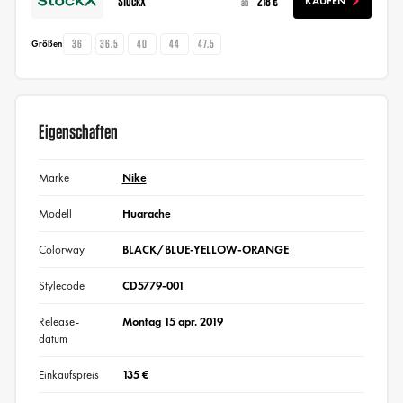
StockX
218 €
KAUFEN
ab
36
36.5
40
44
47.5
Größen
Eigenschaften
Marke
Nike
Modell
Huarache
Colorway
BLACK/BLUE-YELLOW-ORANGE
Stylecode
CD5779-001
Release-
Montag 15 apr. 2019
datum
Einkaufspreis
135 €