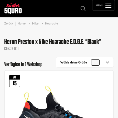
MENU
Zurück
Home
Nike
Huarache
Heron Preston x Nike Huarache E.D.G.E. "Black"
CD5779-001
Wähle deine Größe
Verfügbar in 1 Webshop
APR
15