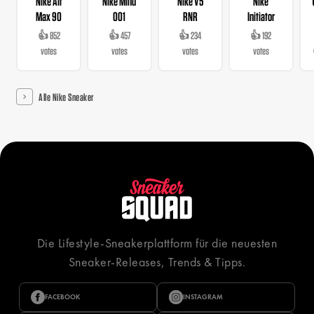
Nike Air
Nike Mind
Nike V5
Nike
Max 90
001
RNR
Initiator
👍 852
👍 457
👍 234
👍 192
votes
votes
votes
votes
Alle Nike Sneaker
Die Lifestyle-Sneakerplattform für die neuesten
Sneaker-Releases, Trends & Tipps.
FACEBOOK
INSTAGRAM