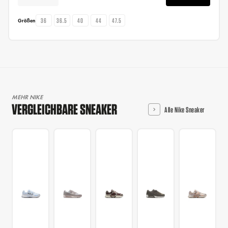
36
36.5
40
44
47.5
Größen
MEHR NIKE
VERGLEICHBARE SNEAKER
Alle Nike Sneaker