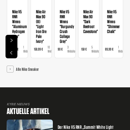
Nike V5
Nike Air
Nike V5
Nike Air
Nike V5
RNR
Max 90
RNR
Max 90
RNR
Wmns
(III)
Wmns
"Dark
Wmns
"Aluminum
"Light
"Burgundy
Beetroot
"Shimmer
Hydrogen
Iron Ore
Crush
Cavestone"
Chalk"
Blue"
Pale
College
Ivory"
Grey"
1
10
3
5
1
89,99 €
159,99 €
90 €
159 €
89,99 €
Webshop
Webshops
Webshops
Webshops
Webshop
Alle Nike Sneaker
KYRIE NIEUWS
AKTUELLE ARTIKEL
Der Nike V5 RNR „Summit White Light