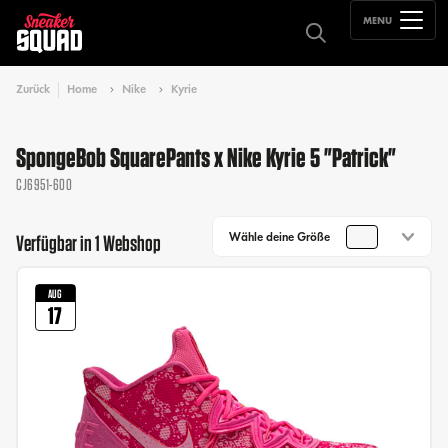
MENU
Zurück
Home
Nike
Kyrie
SpongeBob SquarePants x Nike Kyrie 5 "Patrick"
CJ6951-600
Wähle deine Größe
Verfügbar in 1 Webshop
AUG
17