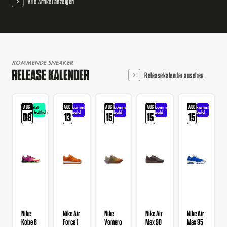
Alle Artikel anzeigen
KOMMENDE SNEAKER
RELEASE KALENDER
Releasekalender ansehen
AUG
AUG
AUG
AUG
AUG
Jetzt
kommt
kommt
kommt
kommt
erhältlich
bald
bald
bald
bald
08
13
15
15
15
Nike
Nike Air
Nike
Nike Air
Nike Air
Kobe 8
Force 1
Vomero
Max 90
Max 95