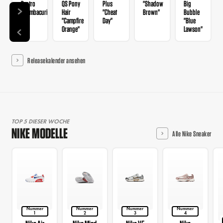
Protro
QS Pony
Plus
"Shadow
Big
"Mambacurial"
Hair
"Cheat
Brown"
Bubble
"Campfire
Day"
"Blue
Orange"
Lawson"
Releasekalender ansehen
TOP 5 DIESER WOCHE
NIKE MODELLE
Alle Nike Sneaker
Nummer
Nummer
Nummer
Nummer
1
2
3
4