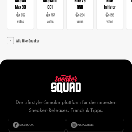
Nike Air
Nike Mind
Nike V5
Nike
Max 90
001
RNR
Initiator
👍 852
👍 457
👍 234
👍 192
votes
votes
votes
votes
Alle Nike Sneaker
Die Lifestyle-Sneakerplattform für die neuesten
Sneaker-Releases, Trends & Tipps.
FACEBOOK
INSTAGRAM