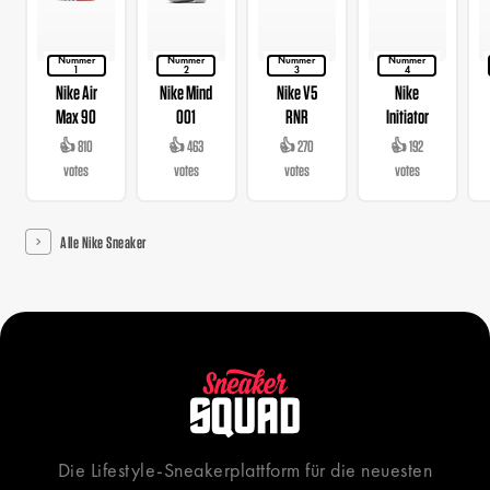
Nummer
Nummer
Nummer
Nummer
1
2
3
4
Nike Air
Nike Mind
Nike V5
Nike
Max 90
001
RNR
Initiator
👍 810
👍 463
👍 270
👍 192
votes
votes
votes
votes
Alle Nike Sneaker
Die Lifestyle-Sneakerplattform für die neuesten