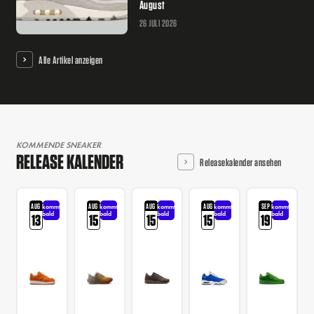
August
26 JULI 2026
Alle Artikel anzeigen
KOMMENDE SNEAKER
RELEASE KALENDER
Releasekalender ansehen
AUG
AUG
AUG
AUG
SEP
kommt
kommt
kommt
kommt
kommt
bald
bald
bald
bald
bald
13
15
15
15
19