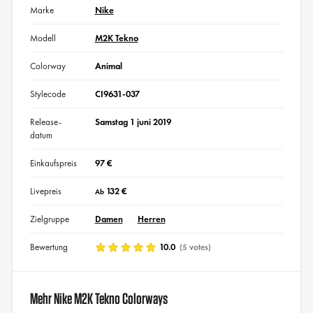
Marke
Nike
Modell
M2K Tekno
Colorway
Animal
Stylecode
CI9631-037
Release-
Samstag 1 juni 2019
datum
Einkaufspreis
97 €
Livepreis
132 €
Ab
Zielgruppe
Damen
Herren
Bewertung
10.0
(5 votes)
Mehr Nike M2K Tekno Colorways