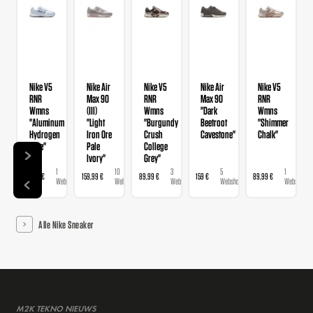
Nike V5
Nike Air
Nike V5
Nike Air
Nike V5
RNR
Max 90
RNR
Max 90
RNR
Wmns
(III)
Wmns
"Dark
Wmns
"Aluminum
"Light
"Burgundy
Beetroot
"Shimmer
Hydrogen
Iron Ore
Crush
Cavestone"
Chalk"
Blue"
Pale
College
Ivory"
Grey"
1
10
3
5
1
89,99 €
159,99 €
89,99 €
159 €
89,99 €
Webshop
Webshops
Webshops
Webshops
Webshop
Alle Nike Sneaker
M2K TEKNO NIEUWS