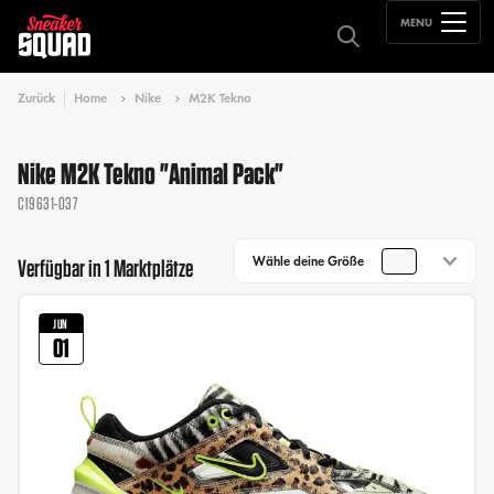
MENU
Zurück
Home
Nike
M2K Tekno
Nike M2K Tekno "Animal Pack"
CI9631-037
Wähle deine Größe
Verfügbar in 1 Marktplätze
JUN
01