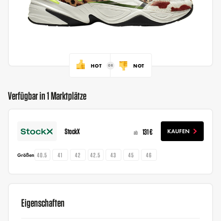
HOT
NOT
Verfügbar in 1 Marktplätze
StockX
131 €
KAUFEN
ab
40.5
41
42
42.5
43
45
46
Größen
Eigenschaften