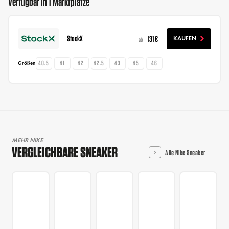
Verfügbar in 1 Marktplätze
StockX
131 €
KAUFEN
ab
40.5
41
42
42.5
43
45
46
Größen
MEHR NIKE
VERGLEICHBARE SNEAKER
Alle Nike Sneaker