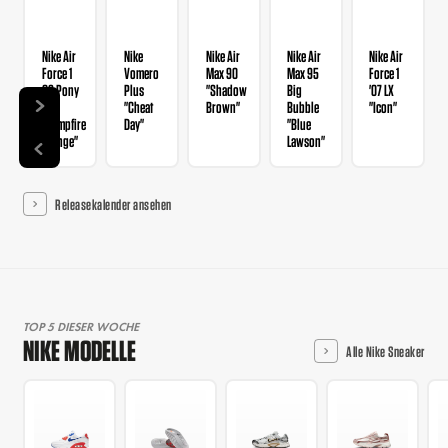
Nike Air
Nike
Nike Air
Nike Air
Nike Air
Force 1
Vomero
Max 90
Max 95
Force 1
QS Pony
Plus
"Shadow
Big
'07 LX
Hair
"Cheat
Brown"
Bubble
"Icon"
"Campfire
Day"
"Blue
Orange"
Lawson"
Releasekalender ansehen
TOP 5 DIESER WOCHE
NIKE MODELLE
Alle Nike Sneaker