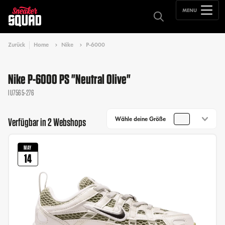
MENU
Zurück
Home
Nike
P-6000
Nike P-6000 PS "Neutral Olive"
IU7565-276
Wähle deine Größe
Verfügbar in 2 Webshops
MAY
14