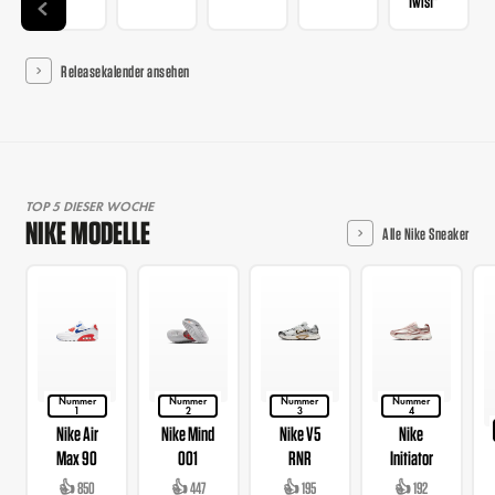
Twist"
Releasekalender ansehen
TOP 5 DIESER WOCHE
NIKE MODELLE
Alle Nike Sneaker
Nummer
Nummer
Nummer
Nummer
1
2
3
4
Nike Air
Nike Mind
Nike V5
Nike
Max 90
001
RNR
Initiator
👍 850
👍 447
👍 195
👍 192