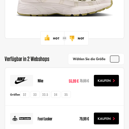
HOT
NOT
Verfügbar in 2 Webshops
Wählen Sie die Größe
Nike
55,99 €
79,99 €
KAUFEN
32
33
33.5
34
35
Größen
Foot Locker
79,99 €
KAUFEN