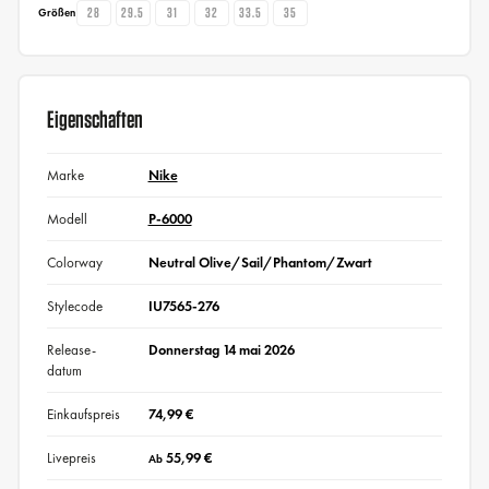
28
29.5
31
32
33.5
35
Größen
Eigenschaften
Marke
Nike
Modell
P-6000
Colorway
Neutral Olive/Sail/Phantom/Zwart
Stylecode
IU7565-276
Release-
Donnerstag 14 mai 2026
datum
Einkaufspreis
74,99 €
Livepreis
55,99 €
Ab