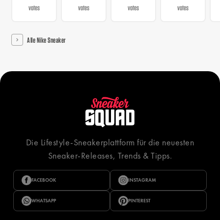
votes
votes
votes
votes
Alle Nike Sneaker
Die Lifestyle-Sneakerplattform für die neuesten
Sneaker-Releases, Trends & Tipps.
FACEBOOK
INSTAGRAM
WHATSAPP
PINTEREST