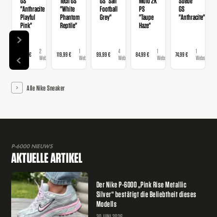
GS
Tech GS
GS "Sail
Moto 2K
Suede
"Anthracite
"White
Football
PS
GS
Playful
Phantom
Grey"
"Taupe
"Anthracite"
Pink"
Reptile"
Haze"
2
1
4
1
1
119,99 €
119,99 €
99,99 €
84,99 €
74,99 €
Webshops
Webshop
Webshops
Webshop
Webshop
Alle Nike Sneaker
P-6000 NIEUWS
AKTUELLE ARTIKEL
Der Nike P-6000 „Pink Rise Metallic
Silver“ bestätigt die Beliebtheit dieses
Modells
30 JUNI 2026