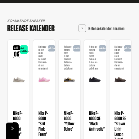
KOMMENDE SNEAKER
RELEASE KALENDER
Releasekalender ansehen
Release-
Release-
Release-
Release-
AUG
Jetzt
angekündigt
angekündigt
angekündigt
angekündigt
datum
datum
datum
datum
erhältlich
06
noch
noch
noch
noch
nicht
nicht
nicht
nicht
bekannt
bekannt
bekannt
bekannt
Release-
Release-
Release-
Release-
datum
datum
datum
datum
unbekannt
unbekannt
unbekannt
unbekannt
Nike P-
Nike P-
Nike P-
Nike P-
Nike P-
6000
6000
6000
6000 SE
6000 SE
GS
"Sail
"Yellow
"Black
"Brown
"Light
Pink
Ochre"
Anthracite"
Light
Bone"
Foam"
Lemon