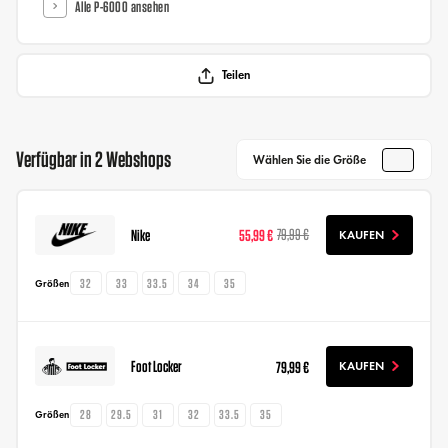
Alle P-6000 ansehen
Teilen
Verfügbar in 2 Webshops
Wählen Sie die Größe
Nike
55,99 €
79,99 €
KAUFEN
32
33
33.5
34
35
Größen
Foot Locker
79,99 €
KAUFEN
28
29.5
31
32
33.5
35
Größen