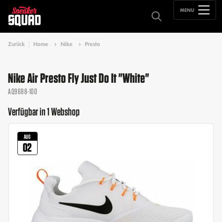
MENU
Zurück
Home
Nike
Presto
Nike Air Presto Fly Just Do It "White"
AQ9688-100
Verfügbar in 1 Webshop
AUG
02