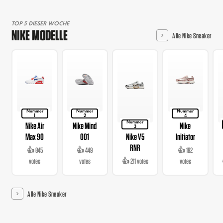
TOP 5 DIESER WOCHE
NIKE MODELLE
Alle Nike Sneaker
Nummer
Nummer
Nummer
1
2
4
Nummer
Nike Air
Nike Mind
Nike
3
Max 90
001
Nike V5
Initiator
RNR
👍 845
👍 449
👍 192
votes
votes
👍 211 votes
votes
Alle Nike Sneaker