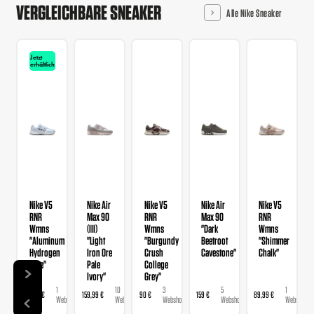
VERGLEICHBARE SNEAKER
Alle Nike Sneaker
Jetzt
erhältlich
Nike V5
Nike Air
Nike V5
Nike Air
Nike V5
RNR
Max 90
RNR
Max 90
RNR
Wmns
(III)
Wmns
"Dark
Wmns
"Aluminum
"Light
"Burgundy
Beetroot
"Shimmer
Hydrogen
Iron Ore
Crush
Cavestone"
Chalk"
Blue"
Pale
College
Ivory"
Grey"
1
10
3
5
1
89,99 €
159,99 €
90 €
159 €
89,99 €
Webshop
Webshops
Webshops
Webshops
Webshop