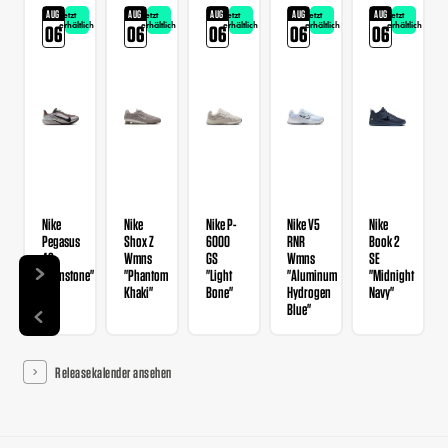
AUG
AUG
AUG
AUG
AUG
Jetzt
Jetzt
Jetzt
Jetzt
Jetzt
erhältlich
erhältlich
erhältlich
erhältlich
erhältlich
06
06
06
06
06
Nike
Nike
Nike P-
Nike V5
Nike
Pegasus
Shox Z
6000
RNR
Book 2
42
Wmns
GS
Wmns
SE
"Ironstone"
"Phantom
"Light
"Aluminum
"Midnight
Khaki"
Bone"
Hydrogen
Navy"
Blue"
Releasekalender ansehen