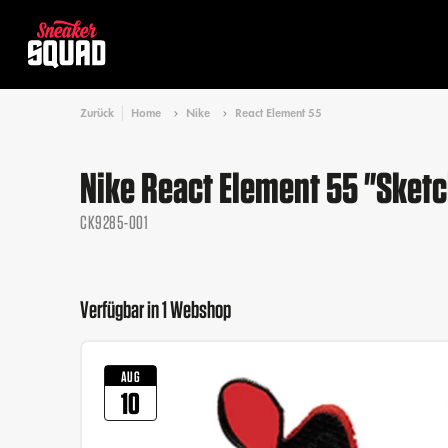
Zurück
Home
Nike
React Element 55
Nike React Element 55 "Sket
CK9285-001
Verfügbar in 1 Webshop
AUG
10