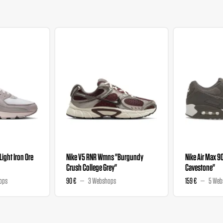
"Light Iron Ore
Nike V5 RNR Wmns "Burgundy
Nike Air Max 9
Crush College Grey"
Cavestone"
ops
90 €
3 Webshops
159 €
5 Web