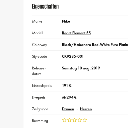
Eigenschaften
Marke
Nike
Modell
React Element 55
Colorway
Black/Habanero Red-White Pure Plati
Stylecode
CK9285-001
Release-
Samstag 10 aug. 2019
datum
Einkaufspreis
191 €
Livepreis
294 €
Ab
Zielgruppe
Damen
Herren
Bewertung