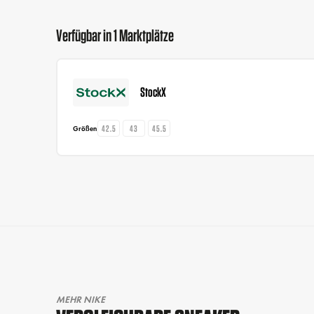
Verfügbar in 1 Marktplätze
StockX
42.5
43
45.5
Größen
MEHR NIKE