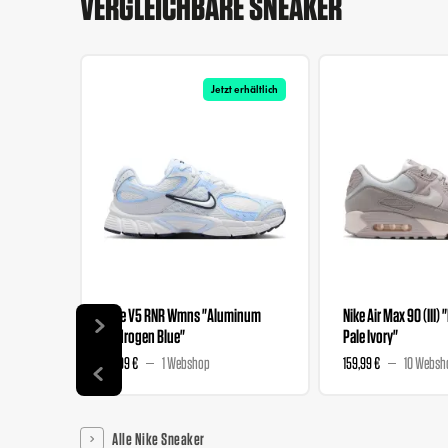
VERGLEICHBARE SNEAKER
Jetzt erhältlich
Nike V5 RNR Wmns "Aluminum
Nike Air Max 90 (III) 
Hydrogen Blue"
Pale Ivory"
89,99 €
1 Webshop
159,99 €
10 Websh
Alle Nike Sneaker