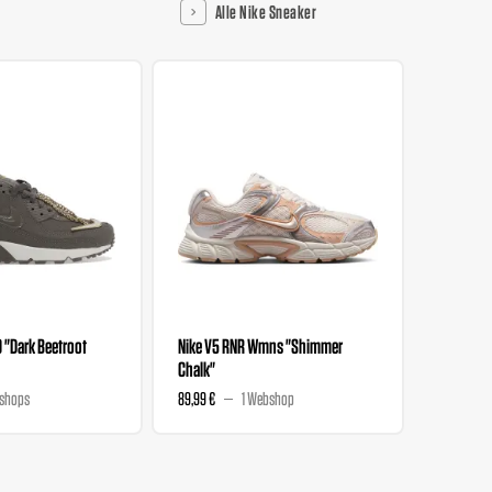
Alle Nike Sneaker
0 "Dark Beetroot
Nike V5 RNR Wmns "Shimmer
Nike V5 
Chalk"
Magenta
shops
89,99 €
1 Webshop
89,99 €