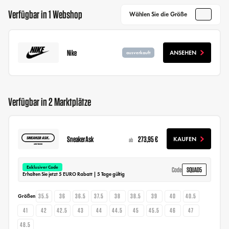
Verfügbar in 1 Webshop
Wählen Sie die Größe
Nike
ANSEHEN
ausverkauft
Verfügbar in 2 Marktplätze
SneakerAsk
273,95 €
KAUFEN
ab
Exklusiver Code
SQUAD5
Code
Erhalten Sie jetzt 5 EURO Rabatt | 5 Tage gültig
35.5
36
36.5
37.5
38
38.5
39
40
40.5
Größen
41
42
42.5
43
44
44.5
45
45.5
46
47
48.5