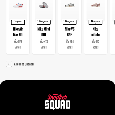
Nummer
Nummer
Nummer
Nummer
1
2
3
4
Nike Air
Nike Mind
Nike V5
Nike
Max 90
001
RNR
Initiator
👍 576
👍 473
👍 284
👍 192
votes
votes
votes
votes
Alle Nike Sneaker