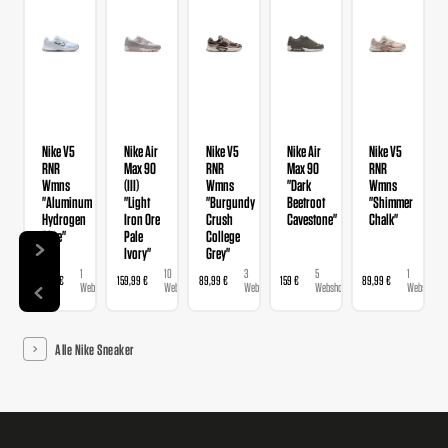
Nike V5
Nike Air
Nike V5
Nike Air
Nike V5
RNR
Max 90
RNR
Max 90
RNR
Wmns
(III)
Wmns
"Dark
Wmns
"Aluminum
"Light
"Burgundy
Beetroot
"Shimmer
Hydrogen
Iron Ore
Crush
Cavestone"
Chalk"
Blue"
Pale
College
Ivory"
Grey"
1
10
3
5
1
89,99 €
159,99 €
89,99 €
159 €
89,99 €
Webshop
Webshops
Webshops
Webshops
Webshop
Alle Nike Sneaker