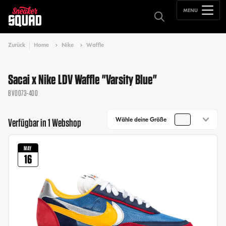
MENU
Zurück
Home
Nike
Waffle
Sacai x Nike LDV Waffle "Varsity Blue"
BV0073-400
Wähle deine Größe
Verfügbar in 1 Webshop
MAY
16