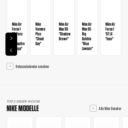
Nike Air
Nike
Nike Air
Nike Air
Nike Air
Force 1
Vomero
Max 90
Max 95
Force 1
QS Pony
Plus
"Shadow
Big
'07 LX
Hair
"Cheat
Brown"
Bubble
"Icon"
"Campfire
Day"
"Blue
Orange"
Lawson"
Releasekalender ansehen
TOP 5 DIESER WOCHE
NIKE MODELLE
Alle Nike Sneaker