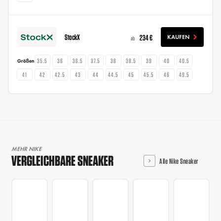
StockX
234 €
KAUFEN
ab
35.5
36
36.5
37.5
38
38.5
39
40
40.5
Größen
41
42
42.5
43
44
44.5
45
45.5
46
49.5
MEHR NIKE
VERGLEICHBARE SNEAKER
Alle Nike Sneaker