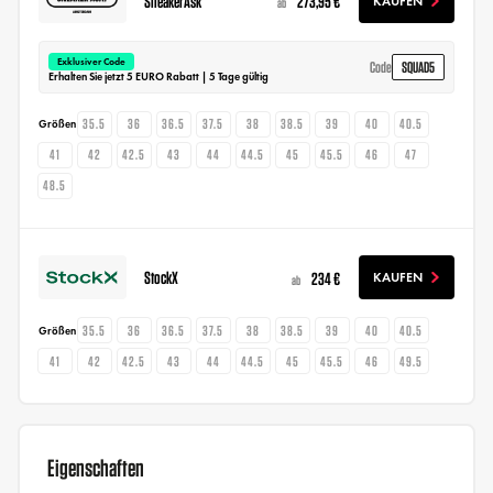
SneakerAsk
273,95 €
KAUFEN
ab
Exklusiver Code
SQUAD5
Code
Erhalten Sie jetzt 5 EURO Rabatt | 5 Tage gültig
35.5
36
36.5
37.5
38
38.5
39
40
40.5
Größen
41
42
42.5
43
44
44.5
45
45.5
46
47
48.5
StockX
234 €
KAUFEN
ab
35.5
36
36.5
37.5
38
38.5
39
40
40.5
Größen
41
42
42.5
43
44
44.5
45
45.5
46
49.5
Eigenschaften