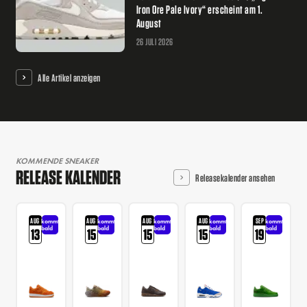
Iron Ore Pale Ivory“ erscheint am 1.
August
26 JULI 2026
Alle Artikel anzeigen
KOMMENDE SNEAKER
RELEASE KALENDER
Releasekalender ansehen
AUG
AUG
AUG
AUG
SEP
kommt
kommt
kommt
kommt
kommt
bald
bald
bald
bald
bald
13
15
15
15
19