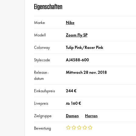
Eigenschaften
Marke
Nike
Modell
Zoom Fly SP
Colorway
Tulip Pink/Racer Pink
Stylecode
AJ4588-600
Release-
Mittwoch 28 nov. 2018
datum
Einkaufspreis
244 €
Livepreis
160 €
Ab
Zielgruppe
Damen
Herren
Bewertung