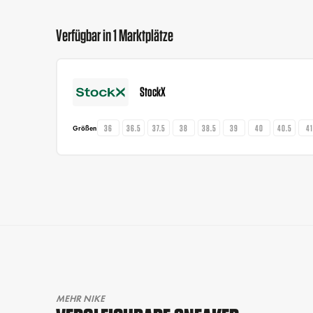
Verfügbar in 1 Marktplätze
StockX
36
36.5
37.5
38
38.5
39
40
40.5
4
Größen
MEHR NIKE