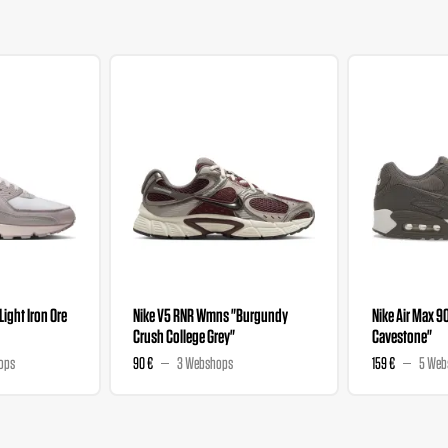
"Light Iron Ore
Nike V5 RNR Wmns "Burgundy
Nike Air Max 9
Crush College Grey"
Cavestone"
ops
90 €
3 Webshops
159 €
5 Web