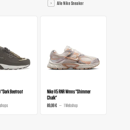
Alle Nike Sneaker
0 "Dark Beetroot
Nike V5 RNR Wmns "Shimmer
Nike V5 
Chalk"
Magenta
shops
89,99 €
1 Webshop
89,99 €