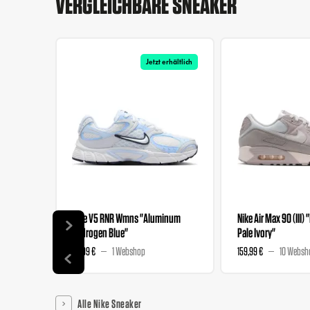
VERGLEICHBARE SNEAKER
Jetzt erhältlich
Nike V5 RNR Wmns "Aluminum
Nike Air Max 90 (III) 
Hydrogen Blue"
Pale Ivory"
89,99 €
1 Webshop
159,99 €
10 Websh
Alle Nike Sneaker