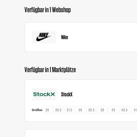
Verfügbar in 1 Webshop
Nike
Verfügbar in 1 Marktplätze
StockX
36
36.5
37.5
38
38.5
39
40
40.5
4
Größen