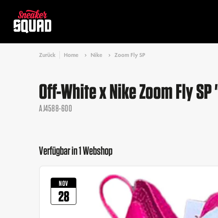
Zurück
Home
Nike
Zoom Fly SP
Off-White x Nike Zoom Fly SP 
AJ4588-600
Verfügbar in 1 Webshop
NOV
28