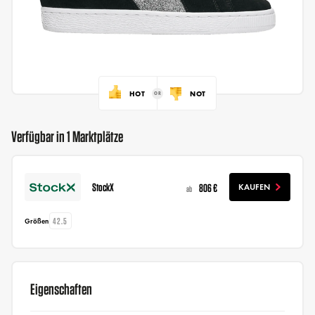
HOT
NOT
Verfügbar in 1 Marktplätze
StockX
806 €
KAUFEN
ab
42.5
Größen
Eigenschaften