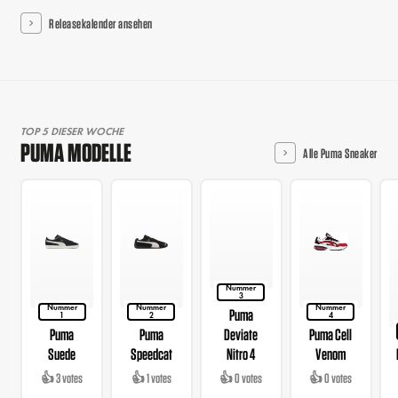
Releasekalender ansehen
TOP 5 DIESER WOCHE
PUMA MODELLE
Alle Puma Sneaker
Nummer
3
Nummer
Nummer
Nummer
Puma
1
2
4
Puma
Puma
Deviate
Puma Cell
Suede
Speedcat
Nitro 4
Venom
👍 3 votes
👍 1 votes
👍 0 votes
👍 0 votes