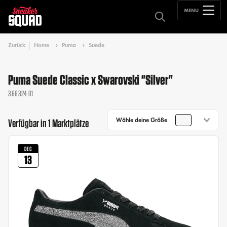
MENU
Zurück
Home
Puma
Suede
Puma Suede Classic x Swarovski "Silver"
366324-01
Wähle deine Größe
Verfügbar in 1 Marktplätze
DEC
13