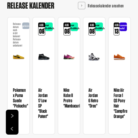
RELEASE KALENDER
Releasekalender ansehen
Release-
AUG
AUG
AUG
AUG
Jetzt
Jetzt
Jetzt
kommt
angekündigt
datum
erhältlich
erhältlich
erhältlich
bald
08
08
08
13
noch
nicht
bekannt
Release-
datum
unbekannt
Pokemon
Air
Nike
Air
Nike Air
x Puma
Jordan
Kobe 8
Jordan
Force 1
Suede
17 Low
Protro
6 Retro
QS Pony
"Pickachu"
SP
"Mambacurial"
"Oreo"
Hair
"Black
"Campfire
Patent"
Orange"