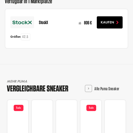
Verfügbar in 1 Marktplätze
StockX
806 €
KAUFEN
ab
42.5
Größen
MEHR PUMA
VERGLEICHBARE SNEAKER
Alle Puma Sneaker
Sale
Sale