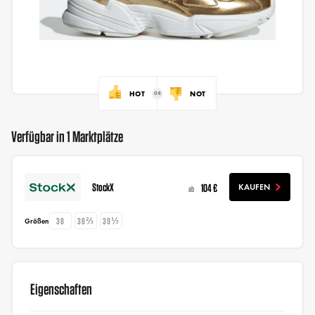
HOT
NOT
Verfügbar in 1 Marktplätze
StockX
104 €
KAUFEN
ab
38
38⅔
39⅓
Größen
Eigenschaften