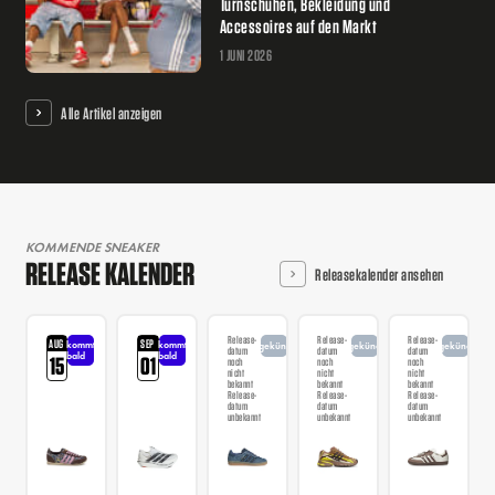
Turnschuhen, Bekleidung und
Accessoires auf den Markt
1 JUNI 2026
Alle Artikel anzeigen
KOMMENDE SNEAKER
RELEASE KALENDER
Releasekalender ansehen
Release-
Release-
Release-
AUG
SEP
kommt
kommt
angekündigt
angekündigt
angekündigt
datum
datum
datum
bald
bald
15
01
noch
noch
noch
nicht
nicht
nicht
bekannt
bekannt
bekannt
Release-
Release-
Release-
datum
datum
datum
unbekannt
unbekannt
unbekannt