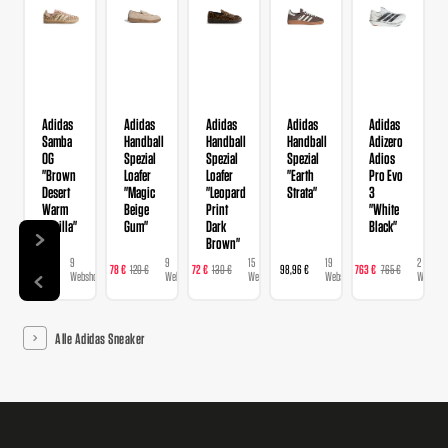
Adidas
Adidas
Adidas
Adidas
Adidas
Samba
Handball
Handball
Handball
Adizero
OG
Spezial
Spezial
Spezial
Adios
"Brown
Loafer
Loafer
"Earth
Pro Evo
Desert
"Magic
"Leopard
Strata"
3
Warm
Beige
Print
"White
Vanilla"
Gum"
Dark
Black"
Brown"
9
9
15
19
2
129 €
78 €
120 €
72 €
130 €
98,96 €
763 €
765 €
Webshops
Webshops
Webshops
Webshops
Webshop
Alle Adidas Sneaker