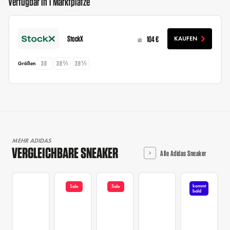
Verfügbar in 1 Marktplätze
StockX
104 €
KAUFEN
ab
38
38⅔
39⅓
Größen
MEHR ADIDAS
VERGLEICHBARE SNEAKER
Alle Adidas Sneaker
kommt
Sale
Sale
bald