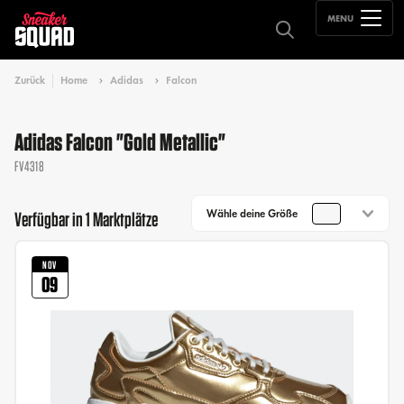
MENU
Zurück
Home
Adidas
Falcon
Adidas Falcon "Gold Metallic"
FV4318
Wähle deine Größe
Verfügbar in 1 Marktplätze
NOV
09