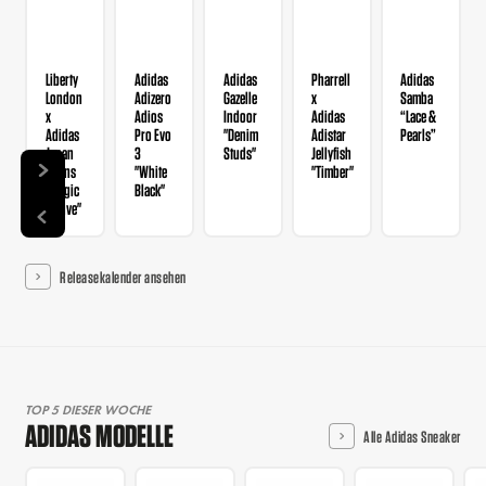
Liberty
Adidas
Adidas
Pharrell
Adidas
London
Adizero
Gazelle
x
Samba
x
Adios
Indoor
Adidas
“Lace &
Adidas
Pro Evo
"Denim
Adistar
Pearls”
Japan
3
Studs"
Jellyfish
Wmns
"White
"Timber"
"Magic
Black"
Mauve"
Releasekalender ansehen
TOP 5 DIESER WOCHE
ADIDAS MODELLE
Alle Adidas Sneaker