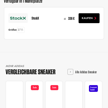
Verfügbar in 1 Marktplätze
StockX
336 €
KAUFEN
ab
37⅓
Größen
MEHR ADIDAS
VERGLEICHBARE SNEAKER
Alle Adidas Sneaker
kommt
Sale
Sale
bald