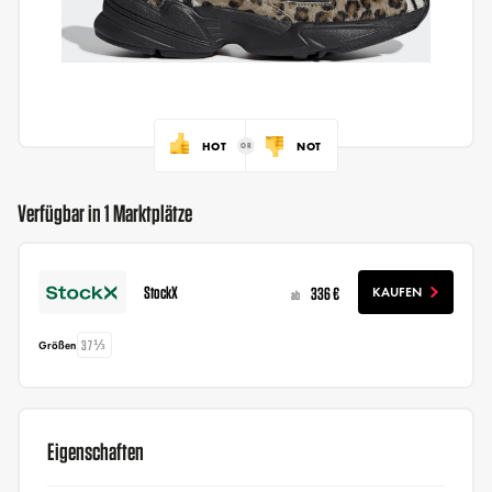
HOT
NOT
Verfügbar in 1 Marktplätze
StockX
336 €
KAUFEN
ab
37⅓
Größen
Eigenschaften