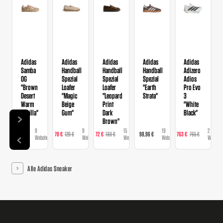
Adidas
Adidas
Adidas
Adidas
Adidas
Samba
Handball
Handball
Handball
Adizero
OG
Spezial
Spezial
Spezial
Adios
"Brown
Loafer
Loafer
"Earth
Pro Evo
Desert
"Magic
"Leopard
Strata"
3
Warm
Beige
Print
"White
Vanilla"
Gum"
Dark
Black"
Brown"
9
9
15
19
2
129 €
78 €
120 €
72 €
130 €
98,96 €
763 €
765 €
Webshops
Webshops
Webshops
Webshops
Webshop
Alle Adidas Sneaker