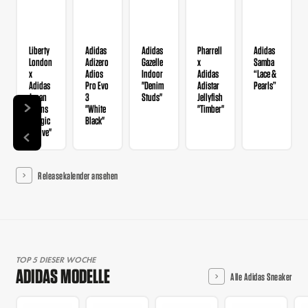
Liberty
Adidas
Adidas
Pharrell
Adidas
London
Adizero
Gazelle
x
Samba
x
Adios
Indoor
Adidas
“Lace &
Adidas
Pro Evo
"Denim
Adistar
Pearls”
Japan
3
Studs"
Jellyfish
Wmns
"White
"Timber"
"Magic
Black"
Mauve"
Releasekalender ansehen
TOP 5 DIESER WOCHE
ADIDAS MODELLE
Alle Adidas Sneaker