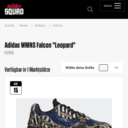
MENU
Zurück
Home
Adidas
Falcon
Adidas WMNS Falcon "Leopard"
F37016
Wähle deine Größe
Verfügbar in 1 Marktplätze
APR
15