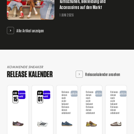
Turnschuhen, Bekleidung und
Accessoires auf den Markt
1 JUNI 2026
Alle Artikel anzeigen
KOMMENDE SNEAKER
RELEASE KALENDER
Releasekalender ansehen
Release-
Release-
Release-
AUG
SEP
kommt
kommt
angekündigt
angekündigt
angekündigt
datum
datum
datum
bald
bald
15
01
noch
noch
noch
nicht
nicht
nicht
bekannt
bekannt
bekannt
Release-
Release-
Release-
datum
datum
datum
unbekannt
unbekannt
unbekannt