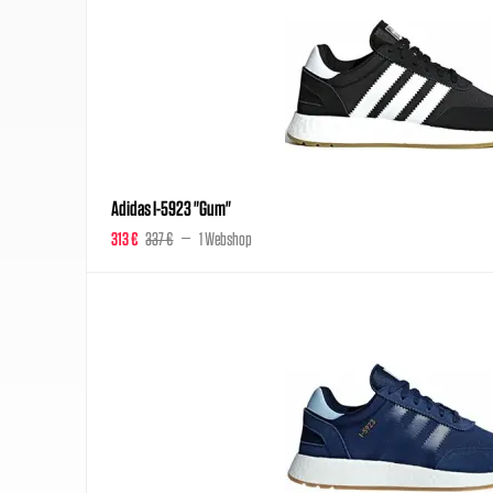
Adidas I-5923 "Gum"
313 €
337 €
1 Webshop