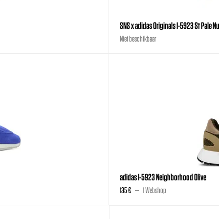
SNS x adidas Originals I-5923 St Pale N
Niet beschikbaar
adidas I-5923 Neighborhood Olive
135 €
1 Webshop