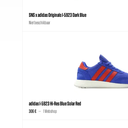
SNS x adidas Originals I-5923 Dark Blue
Niet beschikbaar
adidas I-5923 Hi-Res Blue Solar Red
306 €
1 Webshop