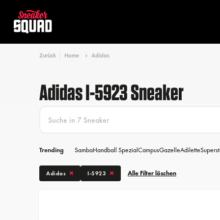
Zurück
Home
Adidas
Adidas I-5923 Sneaker
Trending
Samba
Handball Spezial
Campus
Gazelle
Adilette
Superst
Alle Filter löschen
Adidas
I-5923