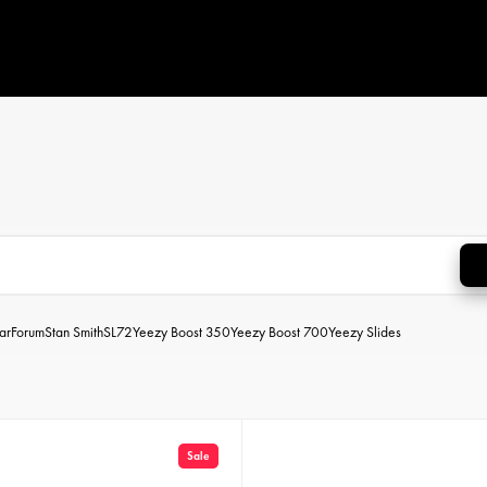
ar
Forum
Stan Smith
SL72
Yeezy Boost 350
Yeezy Boost 700
Yeezy Slides
Sale