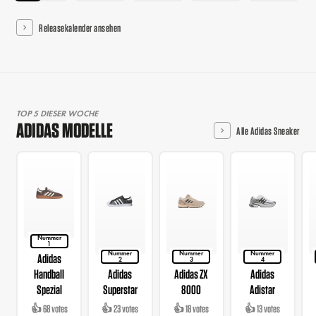
Releasekalender ansehen
TOP 5 DIESER WOCHE
ADIDAS MODELLE
Alle Adidas Sneaker
Nummer
1
Nummer
Nummer
Nummer
Adidas
2
3
4
Handball
Adidas
Adidas ZX
Adidas
Spezial
Superstar
8000
Adistar
👍 68 votes
👍 23 votes
👍 18 votes
👍 13 votes