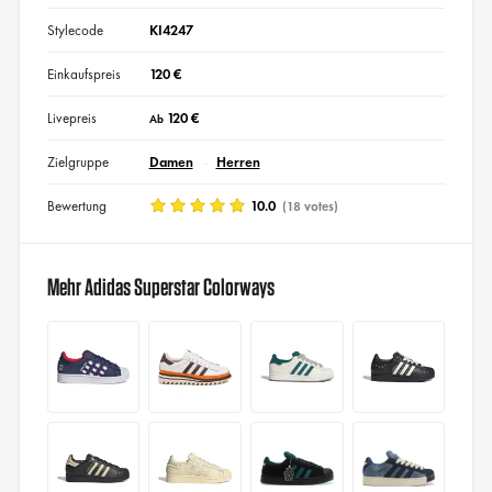
Stylecode
KI4247
Einkaufspreis
120 €
Livepreis
120 €
Ab
Zielgruppe
Damen
Herren
Bewertung
10.0
(18 votes)
Mehr Adidas Superstar Colorways