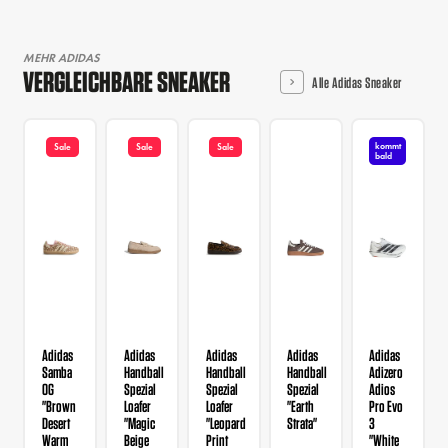
MEHR ADIDAS
VERGLEICHBARE SNEAKER
Alle Adidas Sneaker
kommt
Sale
Sale
Sale
bald
Adidas
Adidas
Adidas
Adidas
Adidas
Samba
Handball
Handball
Handball
Adizero
OG
Spezial
Spezial
Spezial
Adios
"Brown
Loafer
Loafer
"Earth
Pro Evo
Desert
"Magic
"Leopard
Strata"
3
Warm
Beige
Print
"White