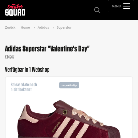
MENU
Zurück
Home
Adidas
Superstar
Adidas Superstar "Valentine's Day"
KI4247
Verfügbar in 1 Webshop
Releasedate noch
angekündigt
nicht bekannt