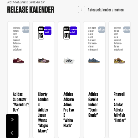
KOMMENDE SNEAKER
RELEASE KALENDER
Releasekalender ansehen
Release-
Release-
Release-
AUG
SEP
kommt
kommt
angekündigt
angekündigt
angekündigt
datum
datum
datum
bald
bald
15
01
noch
noch
noch
nicht
nicht
nicht
bekannt
bekannt
bekannt
Release-
Release-
Release-
datum
datum
datum
unbekannt
unbekannt
unbekannt
Adidas
Liberty
Adidas
Adidas
Pharrell
Superstar
London
Adizero
Gazelle
x
"Valentine's
x
Adios
Indoor
Adidas
Day"
Adidas
Pro Evo
"Denim
Adistar
Japan
3
Studs"
Jellyfish
Wmns
"White
"Timber"
"Magic
Black"
Mauve"