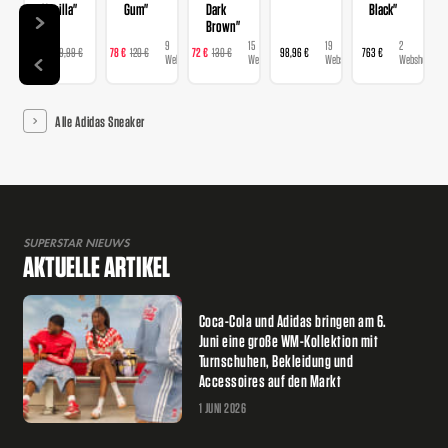
Vanilla"
Gum"
Dark
Black"
Brown"
9
9
15
19
2
129 €
129,99 €
78 €
120 €
72 €
130 €
98,96 €
763 €
Webshops
Webshops
Webshops
Webshops
Webshops
Alle Adidas Sneaker
SUPERSTAR NIEUWS
AKTUELLE ARTIKEL
Coca-Cola und Adidas bringen am 6.
Juni eine große WM-Kollektion mit
Turnschuhen, Bekleidung und
Accessoires auf den Markt
1 JUNI 2026