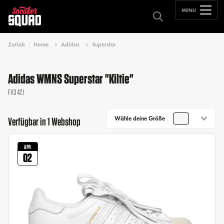
MENU
Zurück
Home
Adidas
Superstar
Adidas WMNS Superstar "Kiltie"
FV3421
Wähle deine Größe
Verfügbar in 1 Webshop
APR
02