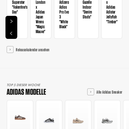
Superstar
London
Adizero
Gazelle
x
"Valentine's
x
Adios
Indoor
Adidas
Day"
Adidas
Pro Evo
"Denim
Adistar
Japan
3
Studs"
Jellyfish
Wmns
"White
"Timber"
"Magic
Black"
Mauve"
Releasekalender ansehen
TOP 5 DIESER WOCHE
ADIDAS MODELLE
Alle Adidas Sneaker