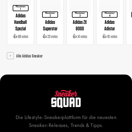
Nummer
1
Nummer
Nummer
Nummer
Adidas
2
3
4
Handball
Adidas
Adidas ZX
Adidas
Spezial
Superstar
8000
Adistar
👍 69 votes
👍 23 votes
👍 14 votes
👍 10 votes
Alle Adidas Sneaker
Die Lifestyle-Sneakerplattform für die neuesten
Sneaker-Releases, Trends & Tipps.