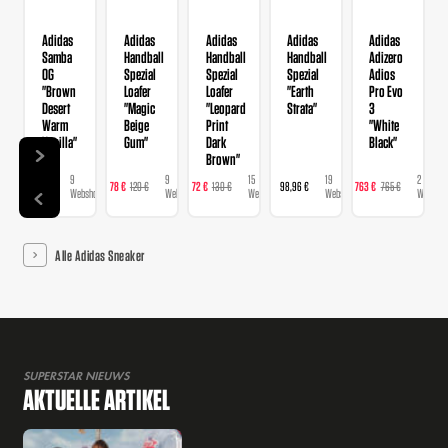
Adidas
Adidas
Adidas
Adidas
Adidas
Samba
Handball
Handball
Handball
Adizero
OG
Spezial
Spezial
Spezial
Adios
"Brown
Loafer
Loafer
"Earth
Pro Evo
Desert
"Magic
"Leopard
Strata"
3
Warm
Beige
Print
"White
Vanilla"
Gum"
Dark
Black"
Brown"
9
9
15
19
2
129 €
78 €
120 €
72 €
130 €
98,96 €
763 €
765 €
Webshops
Webshops
Webshops
Webshops
Webshop
Alle Adidas Sneaker
SUPERSTAR NIEUWS
AKTUELLE ARTIKEL