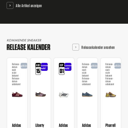
Alle Artikel anzeigen
KOMMENDE SNEAKER
RELEASE KALENDER
Releasekalender ansehen
Release-
Release-
Release-
AUG
SEP
kommt
kommt
angekündigt
angekündigt
angekündigt
datum
datum
datum
bald
bald
15
01
noch
noch
noch
nicht
nicht
nicht
bekannt
bekannt
bekannt
Release-
Release-
Release-
datum
datum
datum
unbekannt
unbekannt
unbekannt
Adidas
Liberty
Adidas
Adidas
Pharrell