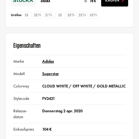
StockX
76 €
KAUFEN
ab
36
36⅔
37⅓
38
38⅔
39⅓
40⅔
Größen
Eigenschaften
Marke
Adidas
Modell
Superstar
Colorway
CLOUD WHITE / OFF WHITE / GOLD METALLIC
Stylecode
FV3421
Release-
Donnerstag 2 apr. 2020
datum
Einkaufspreis
104 €