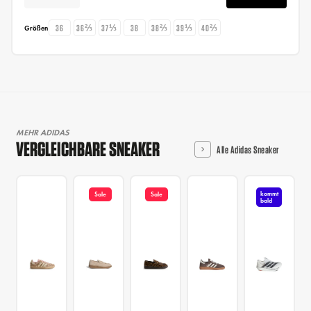
36
36⅔
37⅓
38
38⅔
39⅓
40⅔
Größen
MEHR ADIDAS
VERGLEICHBARE SNEAKER
Alle Adidas Sneaker
kommt
Sale
Sale
bald