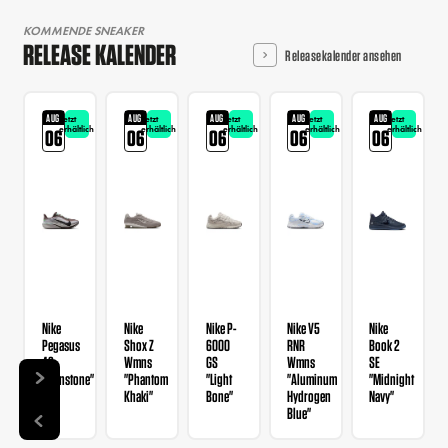
KOMMENDE SNEAKER
RELEASE KALENDER
Releasekalender ansehen
AUG
AUG
AUG
AUG
AUG
Jetzt
Jetzt
Jetzt
Jetzt
Jetzt
erhältlich
erhältlich
erhältlich
erhältlich
erhältlich
06
06
06
06
06
Nike
Nike
Nike P-
Nike V5
Nike
Pegasus
Shox Z
6000
RNR
Book 2
42
Wmns
GS
Wmns
SE
"Ironstone"
"Phantom
"Light
"Aluminum
"Midnight
Khaki"
Bone"
Hydrogen
Navy"
Blue"