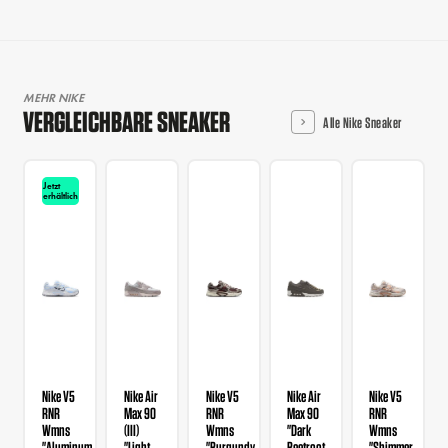
MEHR NIKE
VERGLEICHBARE SNEAKER
Alle Nike Sneaker
Jetzt
erhältlich
Nike V5
Nike Air
Nike V5
Nike Air
Nike V5
RNR
Max 90
RNR
Max 90
RNR
Wmns
(III)
Wmns
"Dark
Wmns
"Aluminum
"Light
"Burgundy
Beetroot
"Shimmer