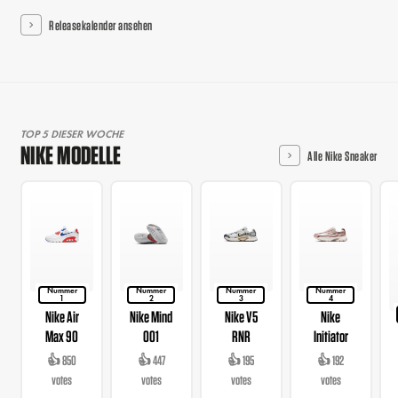
Releasekalender ansehen
TOP 5 DIESER WOCHE
NIKE MODELLE
Alle Nike Sneaker
Nummer
Nummer
Nummer
Nummer
1
2
3
4
Nike Air
Nike Mind
Nike V5
Nike
Max 90
001
RNR
Initiator
👍 850
👍 447
👍 195
👍 192
votes
votes
votes
votes