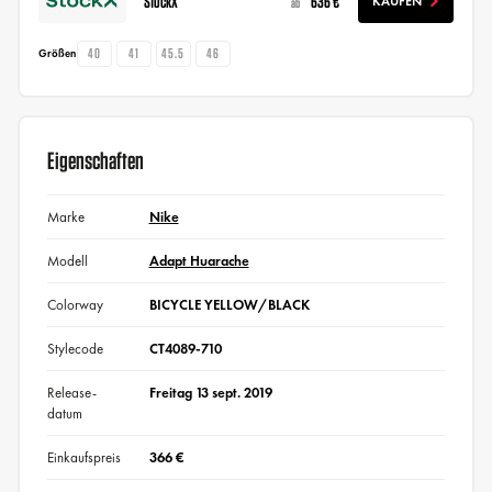
StockX
636 €
KAUFEN
ab
40
41
45.5
46
Größen
Eigenschaften
Marke
Nike
Modell
Adapt Huarache
Colorway
BICYCLE YELLOW/BLACK
Stylecode
CT4089-710
Release-
Freitag 13 sept. 2019
datum
Einkaufspreis
366 €