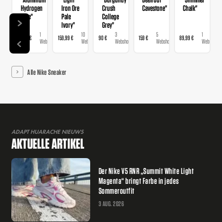
Hydrogen
Iron Ore
Crush
Cavestone"
Chalk"
Blue"
Pale
College
Ivory"
Grey"
1
10
3
5
1
89,99 €
159,99 €
90 €
159 €
89,99 €
Webshop
Webshops
Webshops
Webshops
Webshop
Alle Nike Sneaker
ADAPT HUARACHE NIEUWS
AKTUELLE ARTIKEL
Der Nike V5 RNR „Summit White Light
Magenta“ bringt Farbe in jedes
Sommeroutfit
3 AUG. 2026