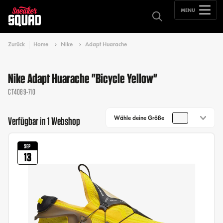
MENU
Zurück
Home
Nike
Adapt Huarache
Nike Adapt Huarache "Bicycle Yellow"
CT4089-710
Wähle deine Größe
Verfügbar in 1 Webshop
SEP
13