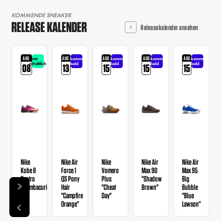
KOMMENDE SNEAKER
RELEASE KALENDER
Releasekalender ansehen
AUG
AUG
AUG
AUG
AUG
Jetzt
kommt
kommt
kommt
kommt
erhältlich
bald
bald
bald
bald
08
13
15
15
15
Nike
Nike Air
Nike
Nike Air
Nike Air
Kobe 8
Force 1
Vomero
Max 90
Max 95
Protro
QS Pony
Plus
"Shadow
Big
"Mambacurial"
Hair
"Cheat
Brown"
Bubble
"Campfire
Day"
"Blue
Orange"
Lawson"