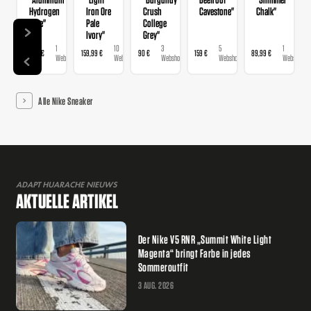
Hydrogen
Iron Ore
Crush
Cavestone"
Chalk"
Blue"
Pale
College
Ivory"
Grey"
1
10
3
5
1
89,99 €
159,99 €
90 €
159 €
89,99 €
Webshop
Webshops
Webshops
Webshops
Webshop
Alle Nike Sneaker
ADAPT HUARACHE NIEUWS
AKTUELLE ARTIKEL
Der Nike V5 RNR „Summit White Light
Magenta“ bringt Farbe in jedes
Sommeroutfit
3 AUG. 2026