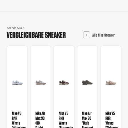
MEHR NIKE
VERGLEICHBARE SNEAKER
Alle Nike Sneaker
Nike V5
Nike Air
Nike V5
Nike Air
Nike V5
RNR
Max 90
RNR
Max 90
RNR
Wmns
(III)
Wmns
"Dark
Wmns
"Aluminum
"Light
"Burgundy
Beetroot
"Shimmer