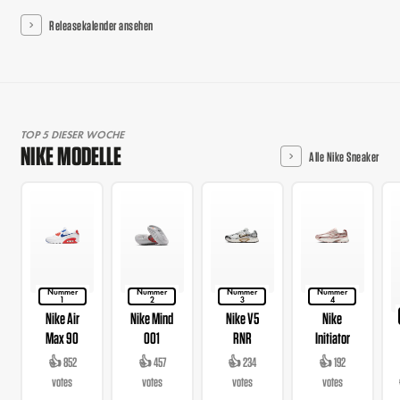
Releasekalender ansehen
TOP 5 DIESER WOCHE
NIKE MODELLE
Alle Nike Sneaker
Nummer
Nummer
Nummer
Nummer
1
2
3
4
Nike Air
Nike Mind
Nike V5
Nike
Max 90
001
RNR
Initiator
👍 852
👍 457
👍 234
👍 192
votes
votes
votes
votes