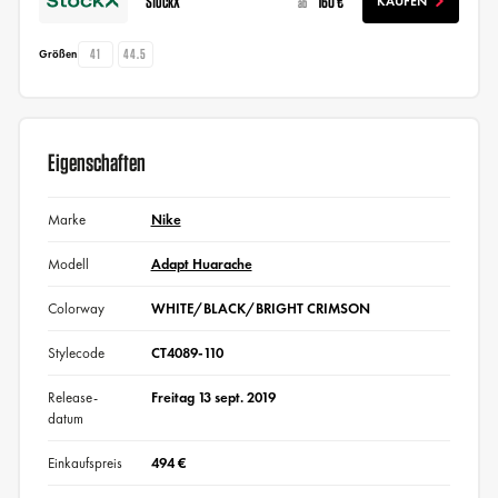
StockX
160 €
KAUFEN
ab
41
44.5
Größen
Eigenschaften
Marke
Nike
Modell
Adapt Huarache
Colorway
WHITE/BLACK/BRIGHT CRIMSON
Stylecode
CT4089-110
Release-
Freitag 13 sept. 2019
datum
Einkaufspreis
494 €