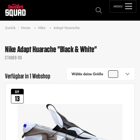
MENU
Zurück
Home
Nike
Adapt Huarache
Nike Adapt Huarache "Black & White"
CT4089-110
Wähle deine Größe
Verfügbar in 1 Webshop
SEP
13