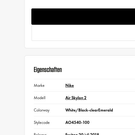
Eigenschaften
Marke
Nike
Modell
Air Skylon 2
Colorway
White/Black-clearEmerald
Stylecode
AO4540-100
Release-
Freitag 20 juli 2018