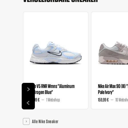
Nike V5 RNR Wmns "Aluminum
Nike Air Max 90 (III) 
Hydrogen Blue"
Pale Ivory"
89,99 €
1 Webshop
159,99 €
10 Websh
Alle Nike Sneaker