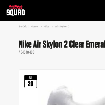
Zurück
Home
Nike
Air Skylon 2
Nike Air Skylon 2 Clear Emera
AO4540-100
JUL
20