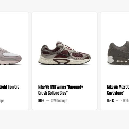
"Light Iron Ore
Nike V5 RNR Wmns "Burgundy
Nike Air Max 9
Crush College Grey"
Cavestone"
ops
90 €
3 Webshops
159 €
5 Web