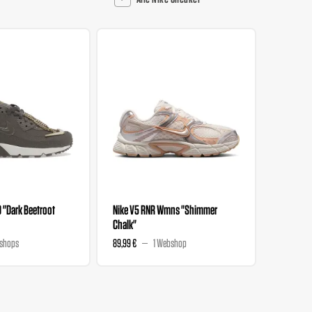
0 "Dark Beetroot
Nike V5 RNR Wmns "Shimmer
Nike V5 
Chalk"
Magenta
shops
89,99 €
1 Webshop
89,99 €