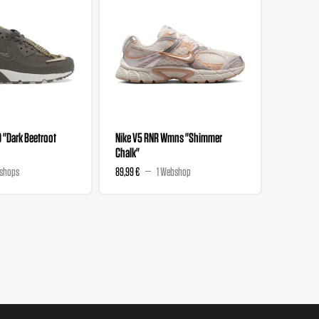
0 "Dark Beetroot
Nike V5 RNR Wmns "Shimmer
Nike V5 
Chalk"
Magenta
shops
89,99 €
1 Webshop
89,99 €