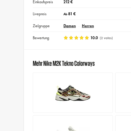
Einkaufspreis
212 €
Livepreis
81 €
Ab
Zielgruppe
Damen
Herren
Bewertung
10.0
(2 votes)
Mehr Nike M2K Tekno Colorways