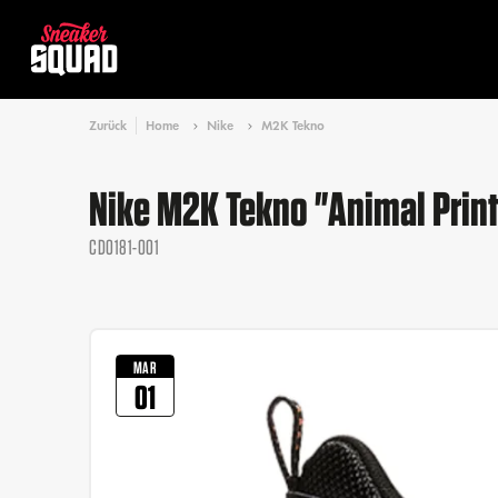
Zurück
Home
Nike
M2K Tekno
Nike M2K Tekno "Animal Print
CD0181-001
MAR
01