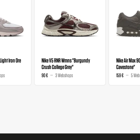
"Light Iron Ore
Nike V5 RNR Wmns "Burgundy
Nike Air Max 9
Crush College Grey"
Cavestone"
ops
90 €
3 Webshops
159 €
5 Web