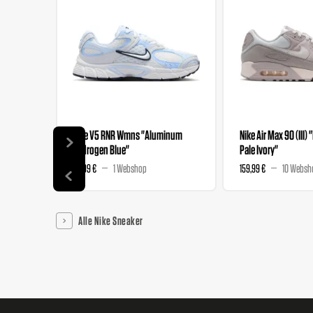
Nike V5 RNR Wmns "Aluminum
Nike Air Max 90 (III) 
Hydrogen Blue"
Pale Ivory"
89,99 €
1 Webshop
159,99 €
10 Websh
Alle Nike Sneaker