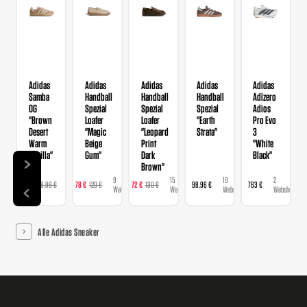
Adidas
Adidas
Adidas
Adidas
Adidas
Samba
Handball
Handball
Handball
Adizero
OG
Spezial
Spezial
Spezial
Adios
"Brown
Loafer
Loafer
"Earth
Pro Evo
Desert
"Magic
"Leopard
Strata"
3
Warm
Beige
Print
"White
Vanilla"
Gum"
Dark
Black"
Brown"
9
9
15
19
2
129 €
129,99 €
78 €
120 €
72 €
130 €
98,96 €
763 €
Webshops
Webshops
Webshops
Webshops
Webshops
Alle Adidas Sneaker