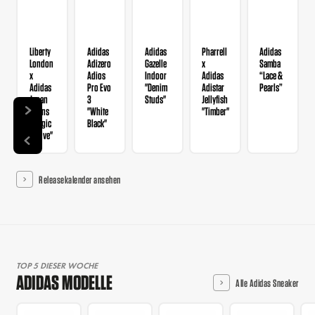
Liberty
Adidas
Adidas
Pharrell
Adidas
London
Adizero
Gazelle
x
Samba
x
Adios
Indoor
Adidas
“Lace &
Adidas
Pro Evo
"Denim
Adistar
Pearls”
Japan
3
Studs"
Jellyfish
Wmns
"White
"Timber"
"Magic
Black"
Mauve"
Releasekalender ansehen
TOP 5 DIESER WOCHE
ADIDAS MODELLE
Alle Adidas Sneaker