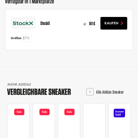
Verfügbar in 1 Marktplätze
StockX
141 €
KAUFEN
ab
37⅓
Größen
MEHR ADIDAS
VERGLEICHBARE SNEAKER
Alle Adidas Sneaker
kommt
Sale
Sale
Sale
bald