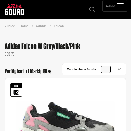
MENU
Zurück
Home
Adidas
Falcon
Adidas Falcon W Grey/Black/Pink
BB9173
Wähle deine Größe
Verfügbar in 1 Marktplätze
JUN
02