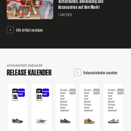
Turnschuhen, Bekleidung und
Accessoires auf den Markt
1 JUNI 2026
Alle Artikel anzeigen
KOMMENDE SNEAKER
RELEASE KALENDER
Releasekalender ansehen
Release-
Release-
Release-
AUG
SEP
kommt
kommt
angekündigt
angekündigt
angekündigt
datum
datum
datum
bald
bald
15
01
noch
noch
noch
nicht
nicht
nicht
bekannt
bekannt
bekannt
Release-
Release-
Release-
datum
datum
datum
unbekannt
unbekannt
unbekannt