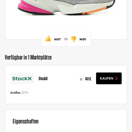
HOT
NOT
Verfügbar in 1 Marktplätze
StockX
141 €
KAUFEN
ab
37⅓
Größen
Eigenschaften