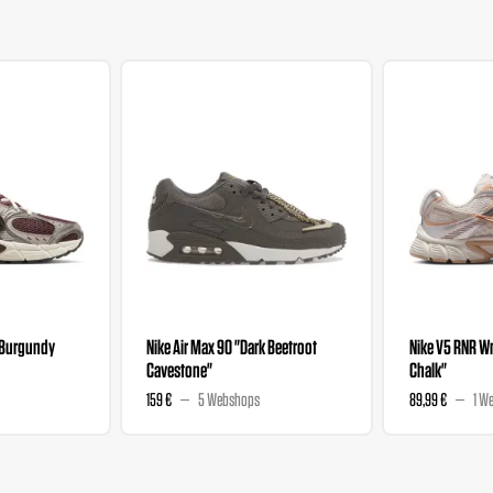
"Burgundy
Nike Air Max 90 "Dark Beetroot
Nike V5 RNR 
Cavestone"
Chalk"
159 €
5 Webshops
89,99 €
1 W