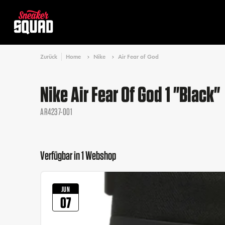
Zurück
Home
Nike
Air Fear of God
Nike Air Fear Of God 1 "Black"
AR4237-001
Verfügbar in 1 Webshop
JUN
07