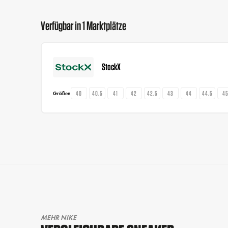
Verfügbar in 1 Marktplätze
StockX
40
40.5
41
42
42.5
43
44
44.5
4
Größen
MEHR NIKE