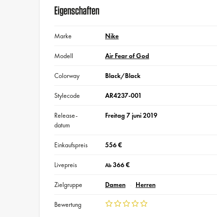
Eigenschaften
Marke
Nike
Modell
Air Fear of God
Colorway
Black/Black
Stylecode
AR4237-001
Release-
Freitag 7 juni 2019
datum
Einkaufspreis
556 €
Livepreis
366 €
Ab
Zielgruppe
Damen
Herren
Bewertung