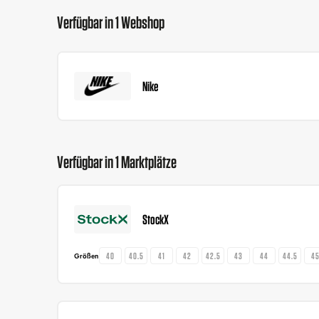
Verfügbar in 1 Webshop
Nike
Verfügbar in 1 Marktplätze
StockX
40
40.5
41
42
42.5
43
44
44.5
4
Größen