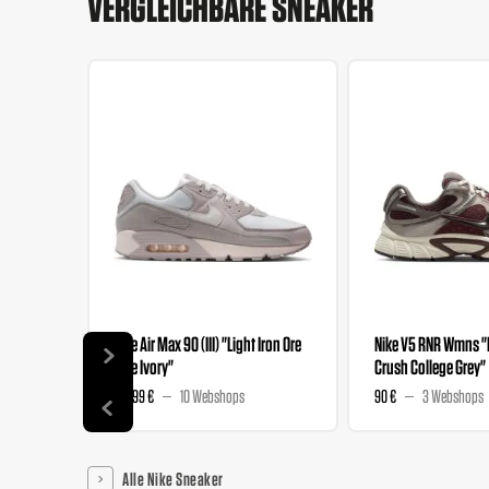
VERGLEICHBARE SNEAKER
Nike Air Max 90 (III) "Light Iron Ore
Nike V5 RNR Wmns 
Pale Ivory"
Crush College Grey"
159,99 €
10 Webshops
90 €
3 Webshops
Alle Nike Sneaker