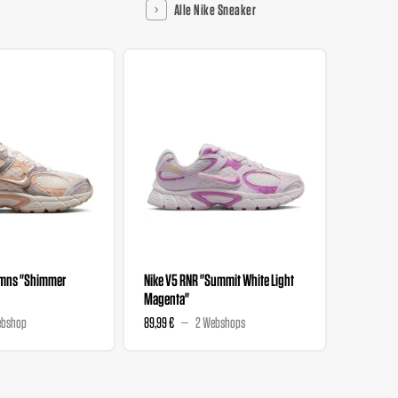
Alle Nike Sneaker
Wmns "Shimmer
Nike V5 RNR "Summit White Light
Nike Ini
Magenta"
Chalk"
ebshop
89,99 €
2 Webshops
84,99 €