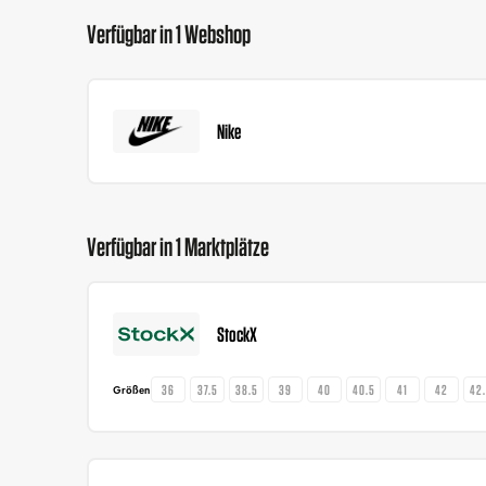
Verfügbar in 1 Webshop
Nike
Verfügbar in 1 Marktplätze
StockX
36
37.5
38.5
39
40
40.5
41
42
42
Größen