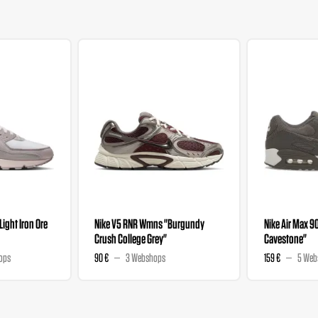
"Light Iron Ore
Nike V5 RNR Wmns "Burgundy
Nike Air Max 9
Crush College Grey"
Cavestone"
ops
90 €
3 Webshops
159 €
5 Web