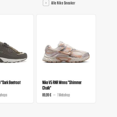
Alle Nike Sneaker
0 "Dark Beetroot
Nike V5 RNR Wmns "Shimmer
Nike V5 
Chalk"
Magenta
shops
89,99 €
1 Webshop
89,99 €