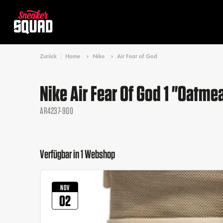
Zurück
Home
Nike
Air Fear of God
Nike Air Fear Of God 1 "Oatme
AR4237-900
Verfügbar in 1 Webshop
NOV
02