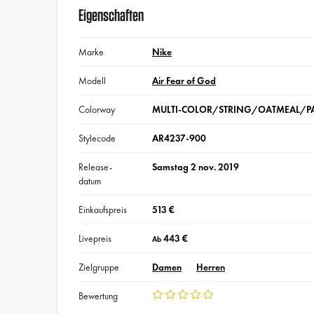
Eigenschaften
Marke
Nike
Modell
Air Fear of God
Colorway
MULTI-COLOR/STRING/OATMEAL/PA
Stylecode
AR4237-900
Release-
Samstag 2 nov. 2019
datum
Einkaufspreis
513 €
Livepreis
443 €
Ab
Zielgruppe
Damen
Herren
Bewertung