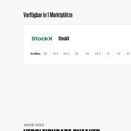
Verfügbar in 1 Marktplätze
StockX
36
37.5
38.5
39
40
40.5
41
42
42
Größen
MEHR NIKE