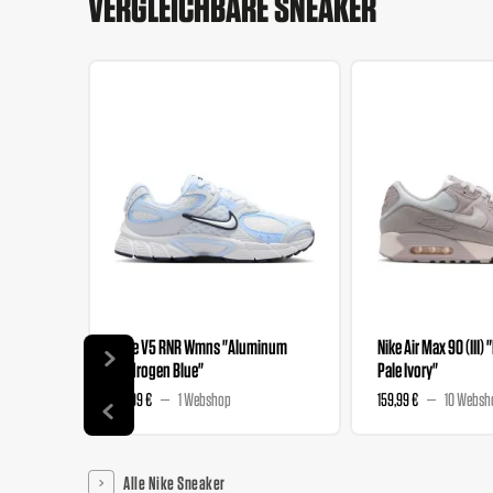
VERGLEICHBARE SNEAKER
Nike V5 RNR Wmns "Aluminum
Nike Air Max 90 (III) 
Hydrogen Blue"
Pale Ivory"
89,99 €
1 Webshop
159,99 €
10 Websh
Alle Nike Sneaker