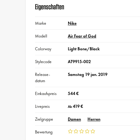
Eigenschaften
Marke
Nike
Modell
Air Fear of God
Colorway
Light Bone/Black
Stylecode
AT9915-002
Release-
Samstag 19 jan. 2019
datum
Einkaufspreis
544 €
Livepreis
419 €
Ab
Zielgruppe
Damen
Herren
Bewertung