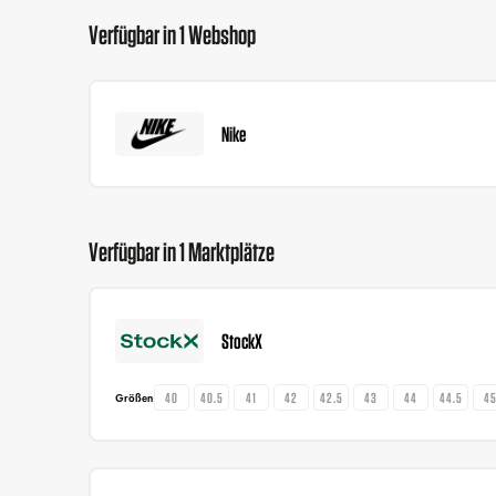
Verfügbar in 1 Webshop
Nike
Verfügbar in 1 Marktplätze
StockX
40
40.5
41
42
42.5
43
44
44.5
4
Größen