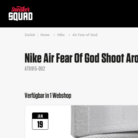
Zurück
Home
Nike
Air Fear of God
Nike Air Fear Of God Shoot Ar
AT9915-002
Verfügbar in 1 Webshop
JAN
19