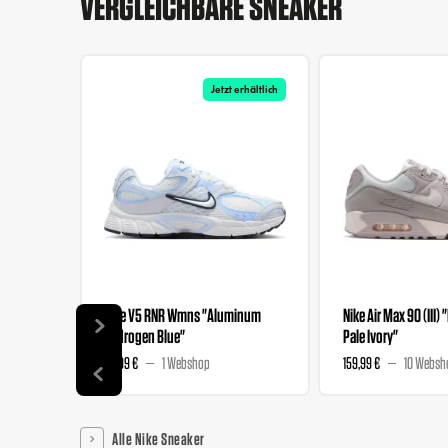
VERGLEICHBARE SNEAKER
Jetzt erhältlich
Nike V5 RNR Wmns "Aluminum
Nike Air Max 90 (III) 
Hydrogen Blue"
Pale Ivory"
89,99 €
1 Webshop
159,99 €
10 Websh
Alle Nike Sneaker