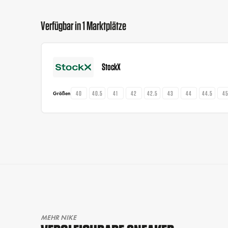
Verfügbar in 1 Marktplätze
StockX
40
40.5
41
42
42.5
43
44
44.5
4
Größen
MEHR NIKE