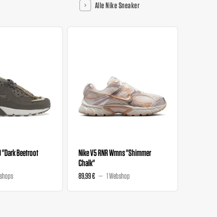
Alle Nike Sneaker
0 "Dark Beetroot
Nike V5 RNR Wmns "Shimmer
Nike V5 
Chalk"
Magenta
shops
89,99 €
1 Webshop
89,99 €