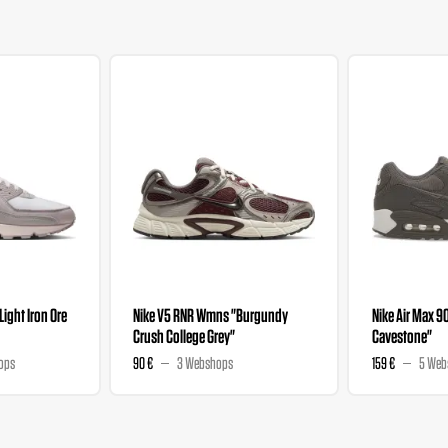
"Light Iron Ore
Nike V5 RNR Wmns "Burgundy
Nike Air Max 9
Crush College Grey"
Cavestone"
ops
90 €
3 Webshops
159 €
5 Web